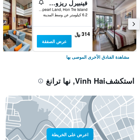
فينبيرل ريزورت نها ترانج
Vinpearl Land, Hon Tre Island, نها ترانغ, فيتنام
6.2 كيلومتر عن وسط المدينة
314 ﷼
عرض الصفقة
مشاهدة الفنادق الأخرى الموصى بها
استكشفVinh Hai, نها ترانغ
اعرض على الخريطة