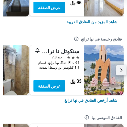
66 ﷼
عرض الصفقة
شاهد المزيد من الفنادق القريبة
فنادق رخيصة في نها ترانغ
سنكوتل نا ترانج مانيجد باي نيست جروب
3 نجوم
جيد 7.8
64 Tran Phu, نها ترانغ, فيتنام
1.1 كيلومتر عن وسط المدينة
33 ﷼
عرض الصفقة
شاهد أرخص الفنادق في نها ترانغ
الفنادق الموصى بها