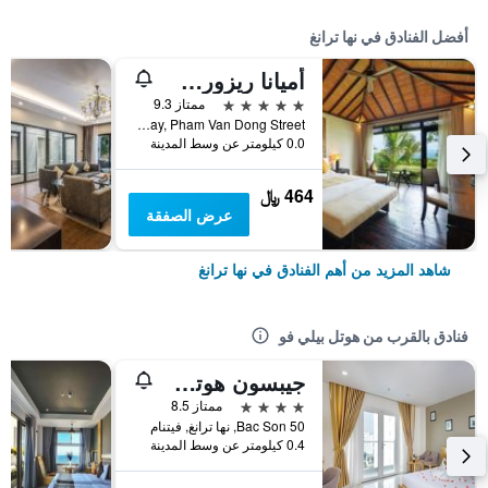
أفضل الفنادق في نها ترانغ
أميانا ريزورت نها ترانج
5 نجوم
ممتاز 9.3
Nha Trang Bay, Pham Van Dong Street, نها ترانغ, فيتنام
0.0 كيلومتر عن وسط المدينة
464 ﷼
عرض الصفقة
شاهد المزيد من أهم الفنادق في نها ترانغ
فنادق بالقرب من هوتل بيلي فو
جيبسون هوتل نها ترانج
4 نجوم
ممتاز 8.5
50 Bac Son, نها ترانغ, فيتنام
0.4 كيلومتر عن وسط المدينة