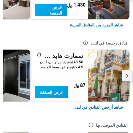
1,430 ﷼
عرض
الصفقة
شاهد المزيد من الفنادق القريبة
فنادق رخيصة في لندن
سمارت هايد بارك إن هوستل
48-50 إينفيرنيس تراس، لندن ، المملكة المتحدة, لندن, المملكة المتحدة
4.5 كيلومتر عن وسط المدينة
87 ﷼
عرض الصفقة
شاهد أرخص الفنادق في لندن
الفنادق الموصى بها