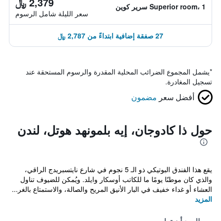
2,379 ﷼
Superior room، 1 سرير كوين
سعر الليلة شامل الرسوم
27 صفقة إضافية ابتداءً من 2,787 ﷼
*
يشمل المجموع الضرائب المحلية المقدرة والرسوم المستحقة عند
تسجيل المغادرة.
أفضل سعر
مضمون
حول ذا كادوجان، إيه بلمونهد هوتل، لندن
يقع هذا الفندق البوتيكي ذو الـ 5 نجوم في شارع نايتسبريدج الراقي،
والذي كان موطنًا يومًا ما للكاتب أوسكار وايلد. ويُمكن للضيوف تناول
العشاء أو غداء خفيف في البار الأنيق المريح والصالة، والاستمتاع بالغر...
المزيد