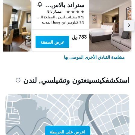
ستراند بالاس هوتل
4 نجوم
ممتاز 8.5
372 ستراند، لندن ، المملكة المتحدة, لندن, المملكة المتحدة
1.3 كيلومتر عن وسط المدينة
783 ﷼
عرض الصفقة
مشاهدة الفنادق الأخرى الموصى بها
استكشفكينسينغتون وتشيلسي, لندن
اعرض على الخريطة