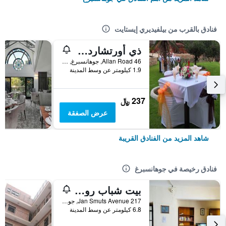
فنادق بالقرب من بيلفيديري إيستايت
ذي أورتشاردز إكزكيوتيف أكوموديشن
46 Allan Road, جوهانسبرغ, محافظة غاوتينج, جنوب أفريقيا
1.9 كيلومتر عن وسط المدينة
237 ﷼
عرض الصفقة
شاهد المزيد من الفنادق القريبة
فنادق رخيصة في جوهانسبرغ
بيت شباب روزبانك
217 Jan Smuts Avenue, جوهانسبرغ, محافظة غاوتينج, جنوب أفريقيا
6.8 كيلومتر عن وسط المدينة