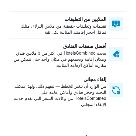
الملايين من التعليقات
تقييمات وتعليقات حقيقية من ملايين النزلاء، مثلك
تمامًا. احجز إقامتك المثالية بكل ثقة!
أفضل صفقات الفنادق
يبحث HotelsCombined في أكثر من 3 ملايين فندق
ومكان إقامة ويجمعهم في مكان واحد حتى تتمكن من
مقارنة أماكن الإقامة المثالية.
إلغاء مجاني
من الوارد أن تتغير الخطط — نتفهم ذلك. ولهذا يمكنك
البحث وحجز فنادق وأماكن إقامة على
HotelsCombined من وكالات السفر التي تقدم خدمة
الإلغاء المجاني