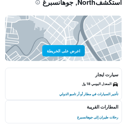
استكشفNorth, جوهانسبرغ
اعرض على الخريطة
سيارت ايجار
المعدل اليومي 18 ﷼
تأجير السيارات في مطار أو آر تامبو الدولي
المطارات القريبة
رحلات طيران إلى جوهانسبرغ