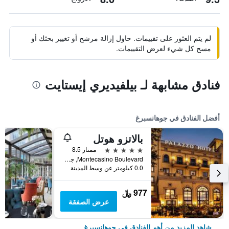
لم يتم العثور على تقييمات. حاول إزالة مرشح أو تغيير بحثك أو
مسح كل شيء لعرض التقييمات.
فنادق مشابهة لـ بيلفيديري إيستايت
أفضل الفنادق في جوهانسبرغ
بالاتزو هوتل
5 نجوم
ممتاز 8.5
Montecasino Boulevard, جوهانسبرغ, محافظة غاوتينج, جنوب أفريقيا
0.0 كيلومتر عن وسط المدينة
977 ﷼
عرض الصفقة
شاهد المزيد من أهم الفنادق في جوهانسبرغ