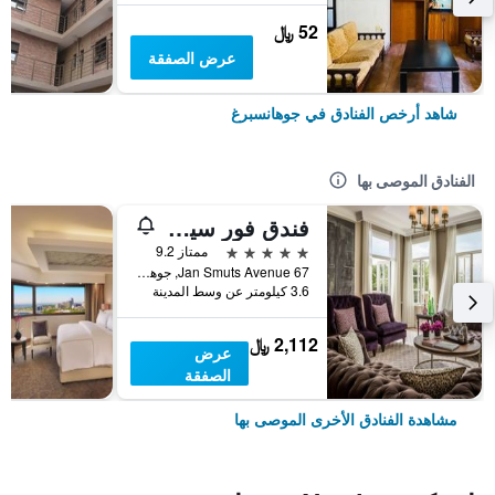
52 ﷼
عرض الصفقة
شاهد أرخص الفنادق في جوهانسبرغ
الفنادق الموصى بها
فندق فور سيزونز ذا وستكليف
5 نجوم
ممتاز 9.2
67 Jan Smuts Avenue, جوهانسبرغ, محافظة غاوتينج, جنوب أفريقيا
3.6 كيلومتر عن وسط المدينة
2,112 ﷼
عرض
الصفقة
مشاهدة الفنادق الأخرى الموصى بها