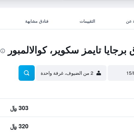
 عن
التقييمات
فنادق مشابهة
رجايا تايمز سكوير، كوالالمبور
2 من الضيوف، غرفة واحدة
303 ﷼
320 ﷼