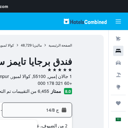
.com
رحلات طيران
الصفحة الرئيسية
ماليزيا
48,729
كوالا لمبور
فنادق
فندق برجايا تايمز س
سيارات
5 نجوم
حزم العروض
1 جالان إمبي, 55100, كوالا لمبور, Kuala Lumpur, ماليزيا
+60 321 178 000
استكشاف
ممتاز
6,455 من التقييمات تم التحقق منها
8.0
رحلات
ج 14/8
-
العَرَبِيَّة
2 من الضيوف، غرفة واحدة