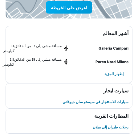
اعرض على الخريطة
أشهر المعالم
مسافة مشي إلى 17 من الدقائق
1.4
Galleria Campari
كيلومتر
مسافة مشي إلى 19 من الدقائق
1.5
Parco Nord Milano
كيلومتر
إظهار المزيد
سيارت ايجار
سيارات للاستئجار في سيستو سان جيوفاني
المطارات القريبة
رحلات طيران إلى ميلان