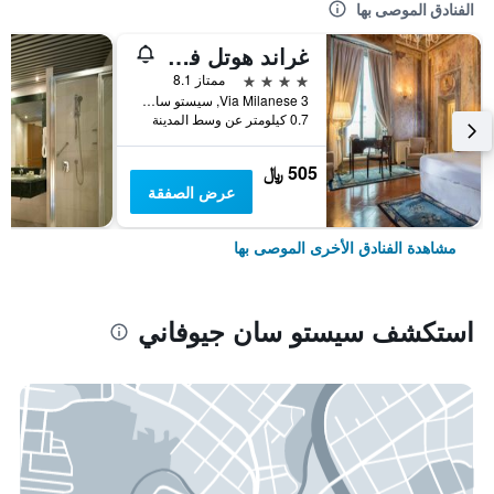
الفنادق الموصى بها
غراند هوتل فيلا توريتا ميلان سيستو، كوريو كوليكشن باي هيلتون
4 نجوم
ممتاز 8.1
Via Milanese 3, سيستو سان جيوفاني, مقاطعة ميلانو, إيطاليا
0.7 كيلومتر عن وسط المدينة
505 ﷼
عرض الصفقة
مشاهدة الفنادق الأخرى الموصى بها
استكشف سيستو سان جيوفاني