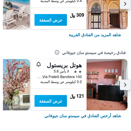
0.4 كيلومتر عن وسط المدينة
309 ﷼
عرض الصفقة
شاهد المزيد من الفنادق القريبة
فنادق رخيصة في سيستو سان جيوفاني
هوتل بريستول
2 نجمتين
لا بأس 5.6
Via Fratelli Bandiera 100, سيستو سان جيوفاني, مقاطعة ميلانو, إيطاليا
0.2 كيلومتر عن وسط المدينة
121 ﷼
عرض الصفقة
شاهد أرخص الفنادق في سيستو سان جيوفاني