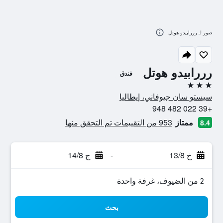
صور لـ رررابيدو هوتل
رررابيدو هوتل
فندق
3 نجوم
سيستو سان جيوفاني، إيطاليا
+39 022 482 948
ممتاز
953 من التقييمات تم التحقق منها
8.4
خ 13/8
-
ج 14/8
2 من الضيوف، غرفة واحدة
بحث