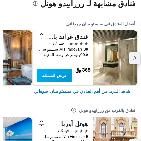
فنادق مشابهة لـ رررابيدو هوتل
أفضل الفنادق في سيستو سان جيوفاني
فندق غراند بارونه دي ساسج
4 نجوم
جيد 7.4
Via Padovani 38, سيستو سان جيوفاني, مقاطعة ميلانو, إيطاليا
0.0 كيلومتر عن وسط المدينة
365 ﷼
عرض الصفقة
شاهد المزيد من أهم الفنادق في سيستو سان جيوفاني
فنادق بالقرب من رررابيدو هوتل
هوتل أوربا
3 نجوم
جيد 7.3
Via Firenze 49, سيستو سان جيوفاني, مقاطعة ميلانو, إيطاليا