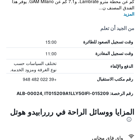
كم عن محطة مترو Lambrate، و7.1 كم عن GAM Milano. يوفر هذا
الفندق المصنف ن...
المزيد
من الجيد أن تعلم
15:00
وقت تسجيل الصعود للطائرة
11:00
وقت تسجيل المغادرة
تختلف السياسات حسب
الدفع والإلغاء
نوع الغرفة ومزود الخدمة.
+39 022 482 948
رقم مكتب الاستقبال
رقم الرخصة: 015209-ALB-00024, IT015209A1LLY5GIFI
المزايا ووسائل الراحة في رررابيدو هوتل
واي فاي مجاني