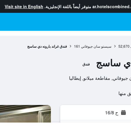
ar.hotelscombined
متوفر أيضاً باللغة الإنجليزية.
Visit site in English
52,670
سيستو سان جيوفاني
161
فندق غراند بارونه دي ساسج
 دي ساسج
فندق
ح 16/8