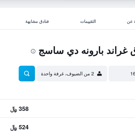
 عن
التقييمات
فنادق مشابهة
غراند بارونه دي ساسج
2 من الضيوف، غرفة واحدة
358 ﷼
524 ﷼