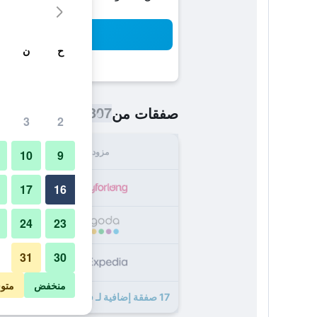
بح
ح
ن
307 ﷼
صفقات من
/
أرخص سعر اللي
3
2
مزود
الإجما
10
9
307
17
16
24
23
334
31
30
340
منخفض
متو
17 صفقة إضافية لـ فندق غراند بارونه دي ساسج