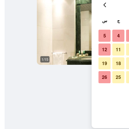
ج
س
5
4
12
11
1/15
غرفة نوم
19
18
26
25