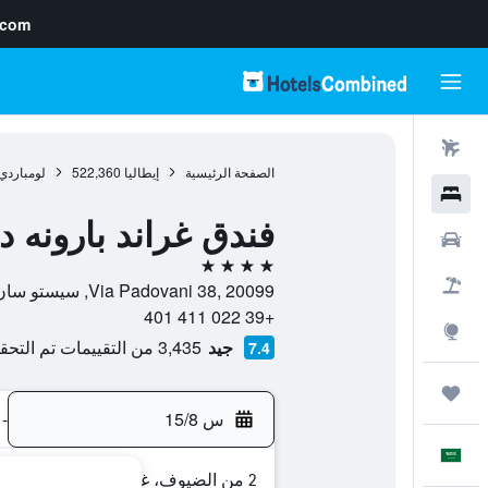
.com
رحلات طيران
الصفحة الرئيسية
إيطاليا
522,360
لومباردي
فنادق
فندق غراند بارونه
سيارات
4 نجوم
حزم العروض
Via Padovani 38, 20099, سيستو سان جيوفاني, مقاطعة ميلانو, إيطاليا
+39 022 411 401
استكشاف
جيد
3,435 من التقييمات تم التحقق منها
7.4
رحلات
س 15/8
-
العَرَبِيَّة
2 من الضيوف، غرفة واحدة