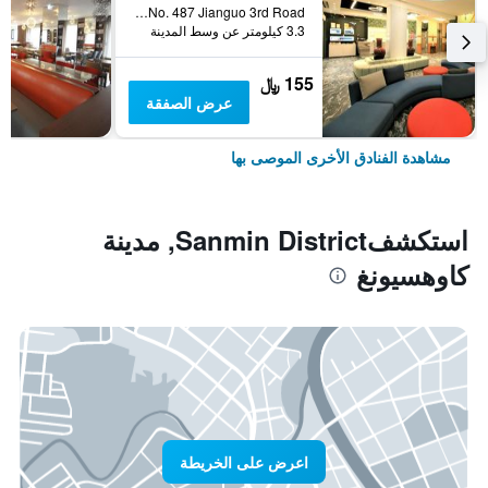
No. 487 Jianguo 3rd Road, مدينة كاوهسيونغ, تايوان
3.3 كيلومتر عن وسط المدينة
155 ﷼
عرض الصفقة
مشاهدة الفنادق الأخرى الموصى بها
استكشفSanmin District, مدينة
كاوهسيونغ
اعرض على الخريطة