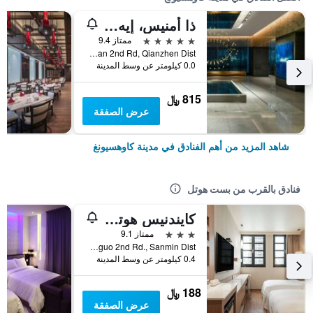
ذا أمنيس، إيه لاكشري كوليكشن هوتل، كاوهسيونج
5 نجوم
ممتاز 9.4
No.199, Zhongshan 2nd Rd, Qianzhen Dist., مدينة كاوهسيونغ, تايوان
0.0 كيلومتر عن وسط المدينة
815 ﷼
عرض الصفقة
شاهد المزيد من أهم الفنادق في مدينة كاوهسيونغ
فنادق بالقرب من بست هوتل
كايندنيس هوتل - كاوشيونغ مين ستاشن
3 نجوم
ممتاز 9.1
No. 295, Jianguo 2nd Rd., Sanmin Dist., مدينة كاوهسيونغ, تايوان
0.4 كيلومتر عن وسط المدينة
188 ﷼
عرض الصفقة