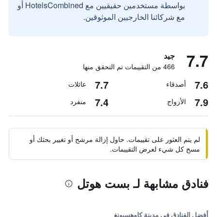
بواسطة مستخدمين حقيقيين مع HotelsCombined أو
مع شركائنا الخارجيين الموثوقين.
7.7
جيد
466 من التقييمات تم التحقق منها
7.7
7.6
أصدقاء
عائلات
7.4
7.9
الأزواج
منفرد
لم يتم العثور على تقييمات. حاول إزالة مرشح أو تغيير بحثك أو
مسح كل شيء لعرض التقييمات.
فنادق مشابهة لـ بست هوتل
أفضل الفنادق في مدينة كاوهسيونغ