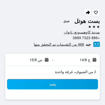
بست هوتل
فندق
3 نجوم
مدينة كاوهسيونغ، تايوان
+886 7323 3889
جيد
466 من التقييمات تم التحقق منها
7.7
ج 14/8
-
س 15/8
2 من الضيوف، غرفة واحدة
بحث