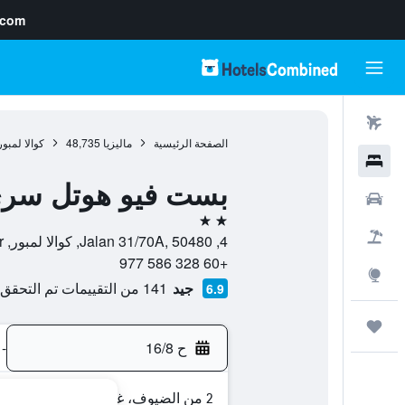
.com
رحلات طيران
الصفحة الرئيسية
ماليزيا
48,735
كوالا لمبور
فنادق
بست فيو هوتل سري
سيارات
2 نجمتين
حزم العروض
4, Jalan 31/70A, 50480, كوالا لمبور, Kuala Lumpur, ماليزيا
+60 328 586 977
استكشاف
جيد
141 من التقييمات تم التحقق منها
6.9
رحلات
ح 16/8
-
2 من الضيوف، غرفة واحدة