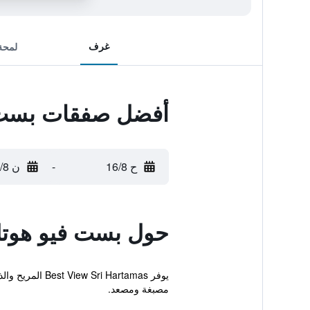
غرف
لمحة
أفضل صفقات بست 
ح 16/8
-
ن 17/8
حول بست فيو هوت
يوفر Hartamas
مصبغة ومصعد.