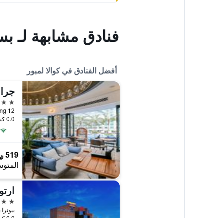
فنادق مشابهة لـ 
أفضل الفنادق في كوالا لمبور
جران
5 نجوم
12 Jalan Pinang, كوالا لمبور, ماليزيا
0.0 كيلومتر عن وسط المدينة
519 ﷼
المتوس
ارت
5 نجوم
بيوترا بليس 100 جالان بيوت
0.0 كيلومتر عن وسط المدينة