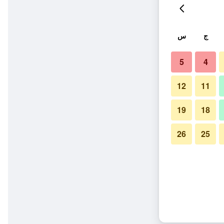
ج
س
5
4
12
11
19
18
26
25