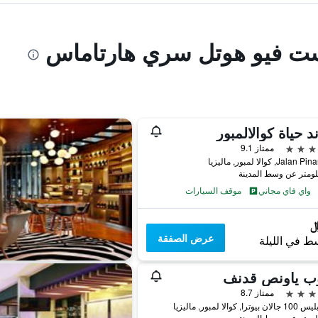
بست فيو هوتل سري هارتاماس
د حياة كوالالمبور
ممتاز 9.1
واي فاي مجاني
موقف السيارات
عرض الصفقة
ط في الليلة
وب ياونص قدنف
ممتاز 8.7
را, كوالا لمبور, ماليزيا