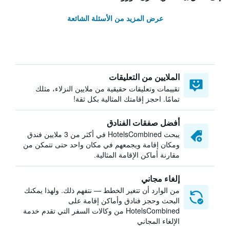
عرض المزيد من الأسئلة الشائعة
الملايين من التعليقات
تقييمات وتعليقات حقيقية من ملايين النزلاء، مثلك
تمامًا. احجز إقامتك المثالية بكل ثقة!
أفضل صفقات الفنادق
يبحث HotelsCombined في أكثر من 3 ملايين فندق
ومكان إقامة ويجمعهم في مكان واحد حتى تتمكن من
مقارنة أماكن الإقامة المثالية.
إلغاء مجاني
من الوارد أن تتغير الخطط — نتفهم ذلك. ولهذا يمكنك
البحث وحجز فنادق وأماكن إقامة على
HotelsCombined من وكالات السفر التي تقدم خدمة
الإلغاء المجاني