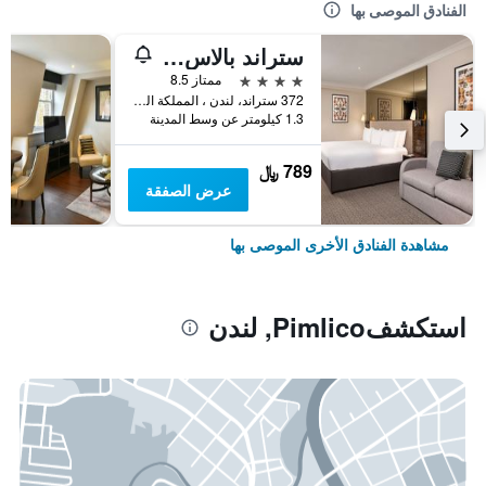
الفنادق الموصى بها
ستراند بالاس هوتل
4 نجوم
ممتاز 8.5
372 ستراند، لندن ، المملكة المتحدة, لندن, المملكة المتحدة
1.3 كيلومتر عن وسط المدينة
789 ﷼
عرض الصفقة
مشاهدة الفنادق الأخرى الموصى بها
استكشفPimlico, لندن