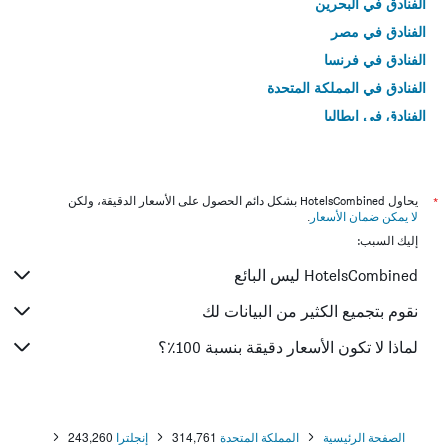
الفنادق في البحرين
الفنادق في مصر
الفنادق في فرنسا
الفنادق في المملكة المتحدة
الفنادق في إيطاليا
الفنادق في تايلاند
*
يحاول HotelsCombined بشكل دائم الحصول على الأسعار الدقيقة، ولكن
لا يمكن ضمان الأسعار
.
إليك السبب:
HotelsCombined ليس البائع
نقوم بتجميع الكثير من البيانات لك
لماذا لا تكون الأسعار دقيقة بنسبة 100٪؟
الصفحة الرئيسية
المملكة المتحدة
314,761
إنجلترا
243,260