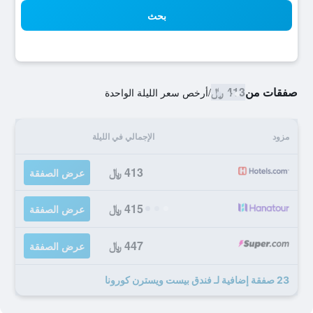
بحث
صفقات من
413 ﷼
/
أرخص سعر الليلة الواحدة
مزود
الإجمالي في الليلة
413 ﷼
عرض الصفقة
415 ﷼
عرض الصفقة
447 ﷼
عرض الصفقة
23 صفقة إضافية لـ فندق بيست ويسترن كورونا