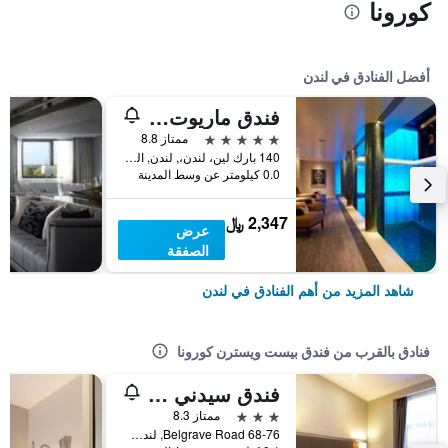
كورونا
أفضل الفنادق في لندن
فندق ماريوت لندن بارك لاين
5 نجوم
ممتاز 8.8
140 بارك لين، لندن،, لندن, المملكة المتحدة
0.0 كيلومتر عن وسط المدينة
2,347 ﷼
عرض
الصفقة
شاهد المزيد من أهم الفنادق في لندن
فنادق بالقرب من فندق بيست ويسترن كورونا
فندق سيدني لندن - فيكتوريا
3 نجوم
ممتاز 8.3
68-76 Belgrave Road, لندن, المملكة المتحدة