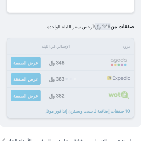
صفقات من
348 ﷼
/
أرخص سعر الليلة الواحدة
مزود
الإجمالي في الليلة
348 ﷼
عرض الصفقة
363 ﷼
عرض الصفقة
382 ﷼
عرض الصفقة
10 صفقات إضافية لـ بست ويسترن إندافور موتل
لمحة عن
التقييمات
فنادق مشابهة
الموقع
الأسئلة الشائعة