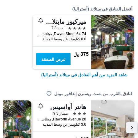
أفضل الفنادق في ميتلاند (أستراليا)
ميركيور مايتلاند مونتي بيو
4 نجوم
جيد 7.3
64-74 Dwyer Street, ميتلاند (أستراليا), NSW, أستراليا
0.0 كيلومتر عن وسط المدينة
375 ﷼
عرض الصفقة
شاهد المزيد من أهم الفنادق في ميتلاند (أستراليا)
فنادق بالقرب من بست ويسترن إندافور موتل
هانتر أواسيس
3 نجوم
ممتاز 9.3
28 Raworth Avenue, ميتلاند (أستراليا), NSW, أستراليا
3.6 كيلومتر عن وسط المدينة