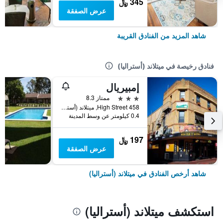
345 ﷼
عرض الصفقة
شاهد المزيد من الفنادق القريبة
فنادق رخيصة في ميتلاند (أستراليا)
إمبيريال
3 نجوم
ممتاز 8.3
458 High Street, ميتلاند (أستراليا), NSW, أستراليا
0.4 كيلومتر عن وسط المدينة
197 ﷼
عرض الصفقة
شاهد أرخص الفنادق في ميتلاند (أستراليا)
استكشف ميتلاند (أستراليا)