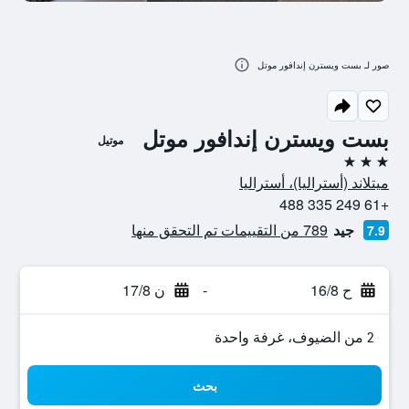
صور لـ بست ويسترن إندافور موتل
بست ويسترن إندافور موتل
موتيل
3 نجوم
ميتلاند (أستراليا)، أستراليا
+61 249 335 488
جيد
789 من التقييمات تم التحقق منها
7.9
ح 16/8
-
ن 17/8
2 من الضيوف، غرفة واحدة
بحث