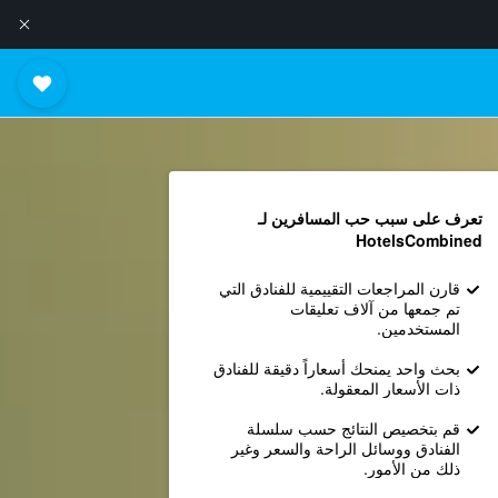
تعرف على سبب حب المسافرين لـ
HotelsCombined
قارن المراجعات التقييمية للفنادق التي
تم جمعها من آلاف تعليقات
المستخدمين.
بحث واحد يمنحك أسعاراً دقيقة للفنادق
ذات الأسعار المعقولة.
قم بتخصيص النتائج حسب سلسلة
الفنادق ووسائل الراحة والسعر وغير
ذلك من الأمور.