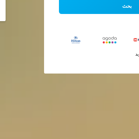
بحث
يد