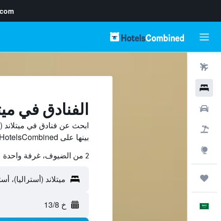
.com
رحلات طيران
فنادق
الفنادق في ميتل
سيارات
ابحث عن فنادق في ميتلاند (
حزم العروض
بينها على HotelsCombined ووفّر.
استكشاف
2 من الضيوف، غرفة واحدة
رحلات
خ 13/8
العَرَبِيَّة