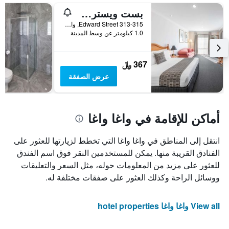
بست ويسترن أمباسادور موتور إن آند أبارتمنتس
313-315 Edward Street, واغا واغا, NSW, أستراليا
1.0 كيلومتر عن وسط المدينة
367 ﷼
عرض الصفقة
أماكن للإقامة في واغا واغا
انتقل إلى المناطق في واغا واغا التي تخطط لزيارتها للعثور على
الفنادق القريبة منها. يمكن للمستخدمين النقر فوق اسم الفندق
للعثور على مزيد من المعلومات حوله، مثل السعر والتعليقات
ووسائل الراحة وكذلك العثور على صفقات مختلفة له.
View all واغا واغا hotel properties