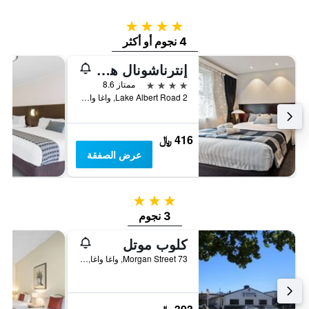
4 نجوم
4 نجوم أو أكثر
إنترناشونال هوتل واجا واجا
4 نجوم
ممتاز 8.6
2 Lake Albert Road, واغا واغا, NSW, أستراليا
416 ﷼
عرض الصفقة
3 نجوم
3 نجوم
كلوب موتل
73 Morgan Street, واغا واغا, NSW, أستراليا