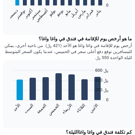
bars.
0
فبراير
مايو
أغسطس
نوفمبر
يناير
أبريل
يوليو
أكتوبر
مارس
يونيو
سبتمبر
ديسمبر
يعرض
المخطط
End
of
التالي
interactive
متوسط
chart
سعر
ما هو أرخص يوم للإقامة في فندق في واغا واغا؟
غرفة
أرخص يوم للإقامة في واغا واغا هو الأحد (421 ﷼). من ناحية أخرى، يمكن
كل
للمسافرين توقع دفع أعلى سعر في الخميس، عندما يكون السعر المتوسط
شهر
لليلة الواحدة 550 ﷼.
يتضمن
المخطط
600 ﷼
1
Bar
محور
Chart
400 ﷼
graphic.
chart
X
with
الذي
200 ﷼
7
يعرض
bars.
0
الشهور.
الاثنين
الثلاثاء
الأربعاء
الخميس
الجمعة
السبت
الأحد
يتضمن
يعرض
المخطط
المخطط
End
التالي
of
التالي
interactive
1
متوسط
chart
محور
سعر
كم تكلفة فندق في واغا واغاالليلة؟
Y