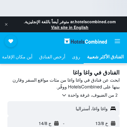
ar.hotelscombined.com
متوفر أيضاً باللغة الإنجليزية.
Visit site in English
رؤى
أرخص الفنادق
أين مكان الإقامة
الفنادق في واغا واغا
ابحث عن فنادق في واغا واغا من مئات مواقع السفر وقارن
بينها على HotelsCombined ووفّر.
2 من الضيوف، غرفة واحدة
واغا واغا، أستراليا
خ 13/8
-
ج 14/8