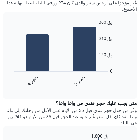
آخر
عُثر مؤخرًا على أرخص سعر والذي كان 274 ﷼في الليلة لعطلة نهاية هذا
غرفة
3
الأسبوع.
أيام
مع
360 ﷼
التصنيف
Bar
حسب
Chart
graphic.
chart
النجوم
240 ﷼
with
يتضمن
2
المخطط
bars.
1
120 ﷼
محور
يعرض
X
المخطط
0
التي
التالي
ن
م
ن
م
تعرض
متوسط
3
ج
و
4
ج
و
فئات
End
سعر
of
الفنادق
الغرفة
interactive
بالنجوم.
خلال
chart
يتضمن
متى يجب عليك حجز فندق في واغا واغا؟
عطلة
المخطط
نهاية
وفّر من خلال حجز فندق قبل 35 من الأيام على الأقل من رحلتك إلى واغا
1
هذا
واغا. لقد كان أقل سعر عُثر عليه عند الحجز قبل 35 من الأيام هو 241 ﷼
محور
الأسبوع
في الليلة.
Y
الذي
الذي
عُثر
1,800 ﷼
يعرض
عليه