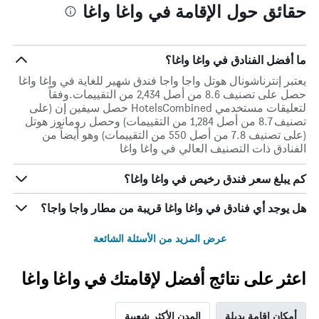
حقائق حول الإقامة في واغا واغا
ما أفضل الفنادق في واغا واغا؟
يعتبر إنترناشونال هوتل واجا واجا فندق شهير للغاية في واغا واغا
حصل على تصنيف 8.6 من أصل 2,434 من التقييمات.وفقاً
لتعليقات مستخدمي HotelsCombined حصل سيفين إن (على
تصنيف 8.7 من أصل 1,284 من التقييمات) وحصل رومانوز هوتل
(على تصنيف 7.8 من أصل 550 من التقييمات) وهو أيضاً من
الفنادق ذات التصنيف العالي في واغا واغا
كم يبلغ سعر فندق رخيص في واغا واغا؟
هل يوجد أي فنادق في واغا واغا قريبة من مطار واجا واجا؟
عرض المزيد من الأسئلة الشائعة
اعثر على نتائج أفضل لإقامتك في واغا واغا
أمكان إقامة بديلة
المدن الأكثر شعبية