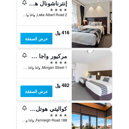
إنترناشونال هوتل واجا واجا
4 نجوم
2 Lake Albert Road, واغا واغا, NSW, أستراليا
416 ﷼
عرض الصفقة
مركيور واجا واجا
4 نجوم
1 Morgan Street, واغا واغا, NSW, أستراليا
482 ﷼
عرض الصفقة
كواليتي هوتل رولز كلوب واجا
4 نجوم
188 Fernleigh Road, واغا واغا, NSW, أستراليا