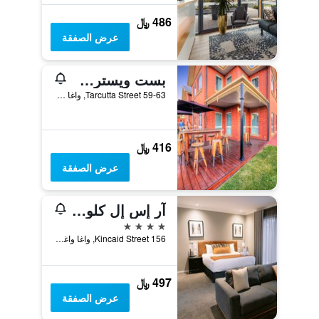
486 ﷼
عرض الصفقة
بست ويسترن بلس بولتن أون ذا بارك
59-63 Tarcutta Street, واغا واغا, NSW, أستراليا
416 ﷼
عرض الصفقة
آر إس إل كلوب موتيل
4 نجوم
156 Kincaid Street, واغا واغا, NSW, أستراليا
497 ﷼
عرض الصفقة