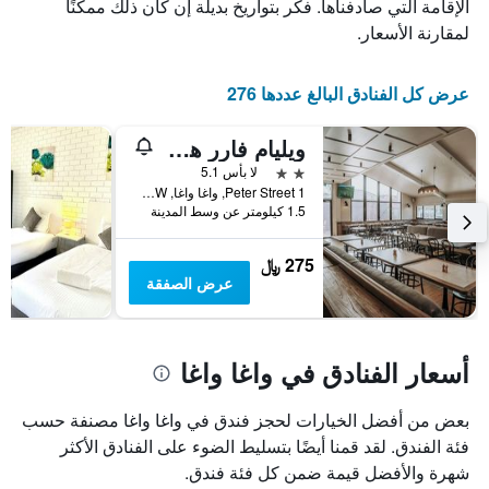
الذي
يعرض
الإقامة التي صادفناها. فكر بتواريخ بديلة إن كان ذلك ممكنًا
عدد
يعرض
لمقارنة الأسعار.
الأيام
متوسط
قبل
سعر
غرفة
الإقامة
عرض كل الفنادق البالغ عددها 276
في
يتضمن
عطلة
المخطط
ويليام فارر هوتل
نهاية
التالي
1
هذا
2 نجمتين
لا بأس 5.1
محور
الأسبوع
1 Peter Street, واغا واغا, NSW, أستراليا
Y
خلال
1.5 كيلومتر عن وسط المدينة
آخر
الذي
3
يعرض
275 ﷼
أيام
متوسط
عرض الصفقة
سعر
غرفة
أسعار الفنادق في واغا واغا
بعض من أفضل الخيارات لحجز فندق في واغا واغا مصنفة حسب
فئة الفندق. لقد قمنا أيضًا بتسليط الضوء على الفنادق الأكثر
شهرة والأفضل قيمة ضمن كل فئة فندق.