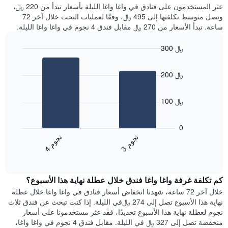
غرفة
عثر المستخدمون على فنادق في واغا واغا الليلة بأسعار تبدأ من 220 ﷼،
الذي
كل
ويصل متوسط تكلفتها إلى 495 ﷼، وفقًا لعمليات البحث خلال آخر 72
يعرض
يوم
ساعة. تبدأ الأسعار من 270 ﷼ مقابل فندق 4 نجوم في واغا واغا الليلة.
متوسط
في
سعر
الأسبوع
300 ﷼
غرفة
يتضمن
Bar
المخطط
Chart
graphic.
chart
1
200 ﷼
with
محور
2
X
bars.
الذي
100 ﷼
يعرض
يعرض
أيام
المخطط
0
الأسبوع.
التالي
ن
م
ن
م
يتضمن
متوسط
3
ج
و
4
ج
و
المخطط
End
سعر
of
التالي
الغرفة
interactive
1
هذه
chart
محور
كم تكلفة غرفة واغا واغا فندق خلال عطلة نهاية هذا الأسبوع؟
الليلة
Y
الذي
خلال آخر 72 ساعة، شهدنا انخفاض أسعار فنادق في واغا واغا خلال عطلة
الذي
عُثر
نهاية هذا الأسبوع تصل إلى 274 ﷼في الليلة. إذا كنت تبحث عن فندق ثلاث
يعرض
عليه
نجوم لعطلة نهاية هذا الأسبوع تحديدًا، فقد عثر مستخدمونا على أسعار
متوسط
خلال
منخفضة تصل إلى 327 ﷼ في الليلة. مقابل فندق 4 نجوم في واغا واغا،
سعر