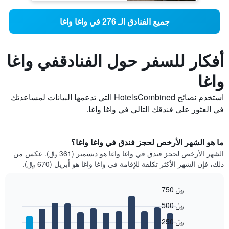
جميع الفنادق الـ 276 في واغا واغا
أفكار للسفر حول الفنادقفي واغا
واغا
استخدم نصائح HotelsCombined التي تدعمها البيانات لمساعدتك
في العثور على فندقك التالي في واغا واغا.
ما هو الشهر الأرخص لحجز فندق في واغا واغا؟
الشهر الأرخص لحجز فندق في واغا واغا هو ديسمبر (361 ﷼). عكس من
ذلك، فإن الشهر الأكثر تكلفة للإقامة في واغا واغا هو أبريل (670 ﷼).
750 ﷼
Bar
Chart
500 ﷼
graphic.
chart
with
250 ﷼
12