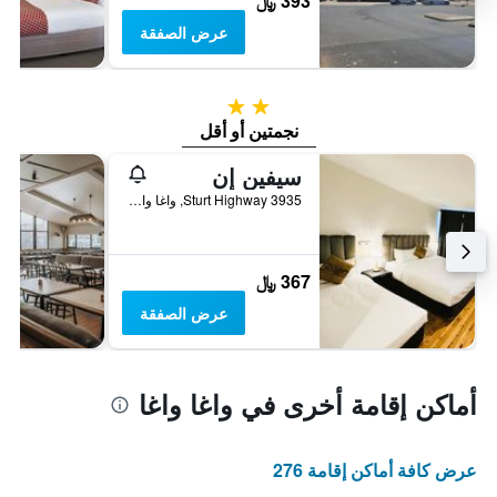
393 ﷼
عرض الصفقة
2 نجمتين
نجمتين أو أقل
سيفين إن
3935 Sturt Highway, واغا واغا, NSW, أستراليا
367 ﷼
عرض الصفقة
أماكن إقامة أخرى في واغا واغا
عرض كافة أماكن إقامة 276