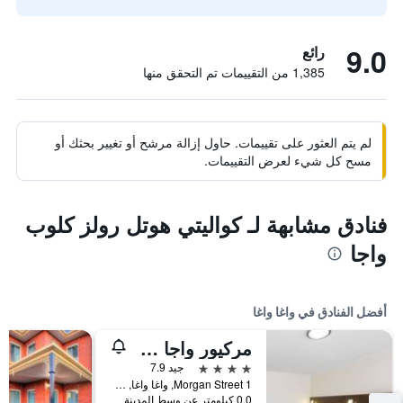
9.0
رائع
1,385 من التقييمات تم التحقق منها
لم يتم العثور على تقييمات. حاول إزالة مرشح أو تغيير بحثك أو
مسح كل شيء لعرض التقييمات.
فنادق مشابهة لـ كواليتي هوتل رولز كلوب
واجا
أفضل الفنادق في واغا واغا
مركيور واجا واجا
4 نجوم
جيد 7.9
1 Morgan Street, واغا واغا, NSW, أستراليا
0.0 كيلومتر عن وسط المدينة