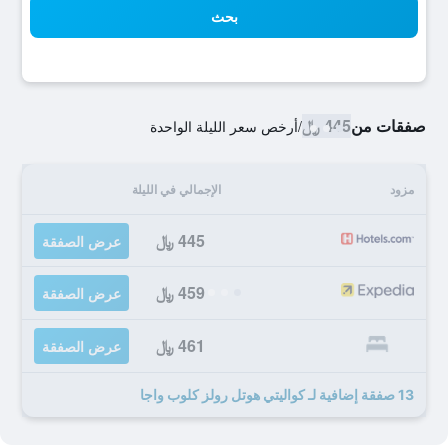
بحث
صفقات من
445 ﷼
/
أرخص سعر الليلة الواحدة
مزود
الإجمالي في الليلة
445 ﷼
عرض الصفقة
459 ﷼
عرض الصفقة
461 ﷼
عرض الصفقة
13 صفقة إضافية لـ كواليتي هوتل رولز كلوب واجا