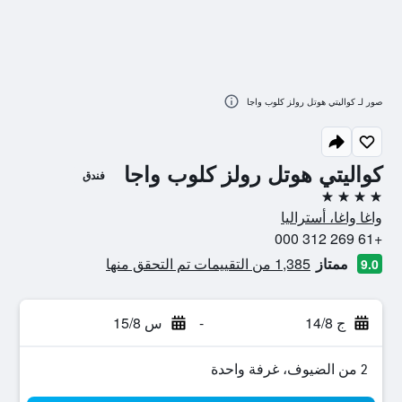
صور لـ كواليتي هوتل رولز كلوب واجا
كواليتي هوتل رولز كلوب واجا
فندق
4 نجوم
واغا واغا، أستراليا
+61 269 312 000
ممتاز
1,385 من التقييمات تم التحقق منها
9.0
ج 14/8
-
س 15/8
2 من الضيوف، غرفة واحدة