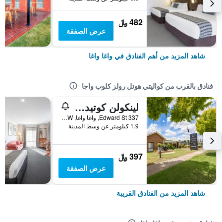
482 ﷼
عرض الصفقة
شاهد المزيد من أهم الفنادق في واغا واغا
فنادق بالقرب من كواليتي هوتل رولز كلوب واجا
لينكولن كوتيدج موتور إن
337 Edward St, واغا واغا, NSW, أستراليا
1.9 كيلومتر عن وسط المدينة
397 ﷼
عرض الصفقة
شاهد المزيد من الفنادق القريبة