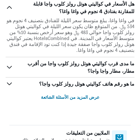
هل الأسعار في كواليتي هوتل رولز كلوب واجا قابلة
للمقارنة بفنادق 4 نجوم في واغا واغا؟
في واغا واغا، يبلغ متوسط ​​سعر الليلة للفنادق بتصنيف 4 نجوم هو
534 ﷼. من المتوقع ظان يكون سعر الليلة في كواليتي هوتل
رولز كلوب واجا حوالي 483 ﷼ وهو سعر أرخص بنسبة 10% من
متوسط الأسعار في المدينة. في HotelsCombined يعتبر كواليتي
هوتل رولز كلوب واجا صفقة جيدة إذا كنت تود الإقامة في فندق
بتصنيف 4 نجوم في واغا واغا.
ما مدى قرب كواليتي هوتل رولز كلوب واجا من أقرب
مطار، مطار واجا واجا؟
ما هو رقم هاتف كواليتي هوتل رولز كلوب واجا؟
عرض المزيد من الأسئلة الشائعة
الملايين من التعليقات
تقييمات وتعليقات حقيقية من ملايين النزلاء، مثلك