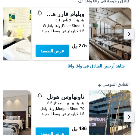
فنادق رخيصة في واغا واغا
ويليام فارر هوتل
2 نجمتين
لا بأس 5.1
1 Peter Street, واغا واغا, NSW, أستراليا
1.5 كيلومتر عن وسط المدينة
275 ﷼
عرض الصفقة
شاهد أرخص الفنادق في واغا واغا
الفنادق الموصى بها
تاونهاوس هوتل
4 نجوم
ممتاز 8.5
70 Morgan Street, واغا واغا, NSW, أستراليا
1.8 كيلومتر عن وسط المدينة
486 ﷼
عرض الصفقة