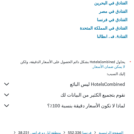
الفنادق في البحرين
الفنادق في مصر
الفنادق في فرنسا
الفنادق في المملكة المتحدة
الفنادق في إيطاليا
الفنادق في تايلاند
*
يحاول HotelsCombined بشكل دائم الحصول على الأسعار الدقيقة، ولكن
لا يمكن ضمان الأسعار
.
إليك السبب:
HotelsCombined ليس البائع
نقوم بتجميع الكثير من البيانات لك
لماذا لا تكون الأسعار دقيقة بنسبة 100٪؟
الصفحة الرئيسية
فرنسا
552,336
منطقة إيل دو فرانس
38,231