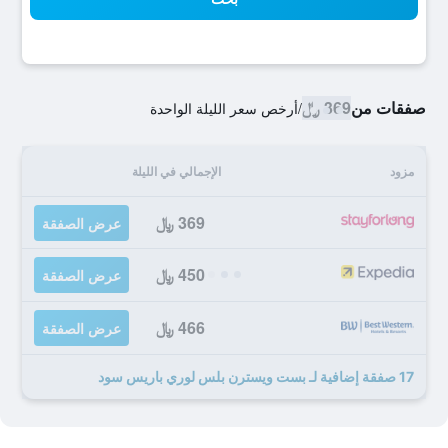
صفقات من
369 ﷼
/
أرخص سعر الليلة الواحدة
مزود
الإجمالي في الليلة
369 ﷼
عرض الصفقة
450 ﷼
عرض الصفقة
466 ﷼
عرض الصفقة
17 صفقة إضافية لـ بست ويسترن بلس لوري باريس سود