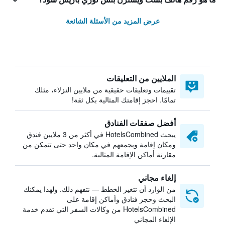
عرض المزيد من الأسئلة الشائعة
الملايين من التعليقات
تقييمات وتعليقات حقيقية من ملايين النزلاء، مثلك
تمامًا. احجز إقامتك المثالية بكل ثقة!
أفضل صفقات الفنادق
يبحث HotelsCombined في أكثر من 3 ملايين فندق
ومكان إقامة ويجمعهم في مكان واحد حتى تتمكن من
مقارنة أماكن الإقامة المثالية.
إلغاء مجاني
من الوارد أن تتغير الخطط — نتفهم ذلك. ولهذا يمكنك
البحث وحجز فنادق وأماكن إقامة على
HotelsCombined من وكالات السفر التي تقدم خدمة
الإلغاء المجاني