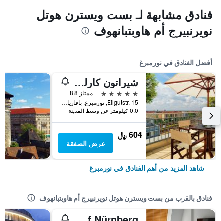
فنادق مشابهة لـ بست ويسترن هوتل
نويرنبيرج أم هاوبتبانهوف
أفضل الفنادق في نورمبرغ
شيراتون كارلتون نورنبيرغ
5 نجوم
ممتاز 8.8
Eilgutstr. 15, نورمبرغ, بافاريا, ألمانيا
0.0 كيلومتر عن وسط المدينة
604 ﷼
عرض الصفقة
شاهد المزيد من أهم الفنادق في نورمبرغ
فنادق بالقرب من بست ويسترن هوتل نويرنبيرج أم هاوبتبانهوف
Hotel Central City Hbf Nürnberg