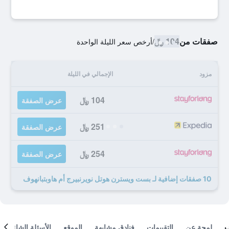
صفقات من
104 ﷼
/
أرخص سعر الليلة الواحدة
مزود
الإجمالي في الليلة
104 ﷼
عرض الصفقة
251 ﷼
عرض الصفقة
254 ﷼
عرض الصفقة
10 صفقات إضافية لـ بست ويسترن هوتل نويرنبيرج أم هاوبتبانهوف
لمحة عن
التقييمات
فنادق مشابهة
الموقع
الأسئلة الشائعة