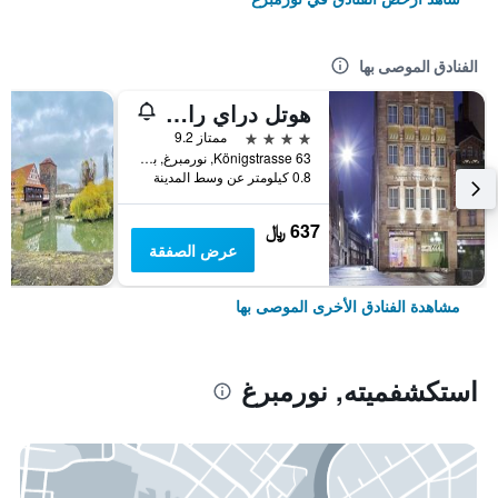
الفنادق الموصى بها
هوتل دراي رابين
4 نجوم
ممتاز 9.2
Königstrasse 63, نورمبرغ, بافاريا, ألمانيا
0.8 كيلومتر عن وسط المدينة
637 ﷼
عرض الصفقة
مشاهدة الفنادق الأخرى الموصى بها
استكشفميته, نورمبرغ