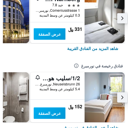
3 نجوم
جيد 7.8
Comeniusstrasse 1, نورمبرغ, بافاريا, ألمانيا
0.3 كيلومتر عن وسط المدينة
331 ﷼
عرض الصفقة
شاهد المزيد من الفنادق القريبة
فنادق رخيصة في نورمبرغ
1/2/سليب هوستل نورنبيرج ميسي
Neuselsbrunn 26, نورمبرغ, بافاريا, ألمانيا
5.4 كيلومتر عن وسط المدينة
152 ﷼
عرض الصفقة
شاهد أرخص الفنادق في نورمبرغ