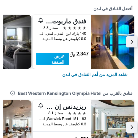
أفضل الفنادق في لندن
فندق ماريوت لندن بارك لاين
5 نجوم
ممتاز 8.8
140 بارك لين، لندن،, لندن, المملكة المتحدة
0.0 كيلومتر عن وسط المدينة
2,347 ﷼
عرض
الصفقة
شاهد المزيد من أهم الفنادق في لندن
فنادق بالقرب من Best Western Kensington Olympia Hotel
ريزيدنس إن باي ماريوت لندن كينزينجتون
4 نجوم
ممتاز 8.1
181-183 Warwick Road, لندن, المملكة المتحدة
0.3 كيلومتر عن وسط المدينة