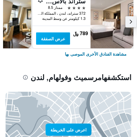
ستراند بالاس هوتل
4 نجوم
ممتاز 8.5
372 ستراند، لندن ، المملكة المتحدة, لندن, المملكة المتحدة
1.3 كيلومتر عن وسط المدينة
789 ﷼
عرض الصفقة
مشاهدة الفنادق الأخرى الموصى بها
استكشفهامرسميث وفولهام, لندن
اعرض على الخريطة