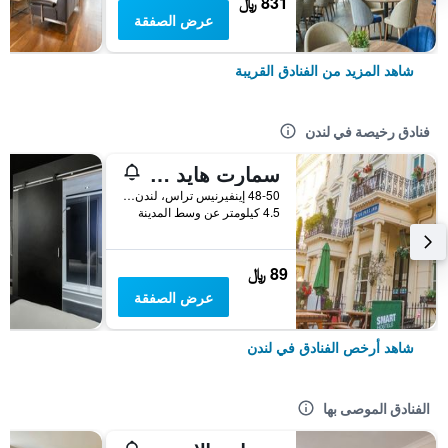
831 ﷼
عرض الصفقة
شاهد المزيد من الفنادق القريبة
فنادق رخيصة في لندن
سمارت هايد بارك إن هوستل
48-50 إينفيرنيس تراس، لندن ، المملكة المتحدة, لندن, المملكة المتحدة
4.5 كيلومتر عن وسط المدينة
89 ﷼
عرض الصفقة
شاهد أرخص الفنادق في لندن
الفنادق الموصى بها