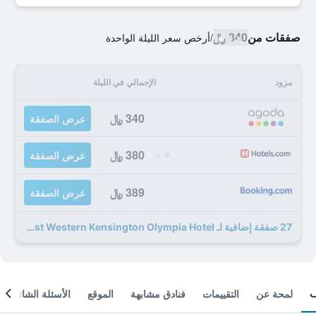
صفقات من
340 ﷼
/
أرخص سعر الليلة الواحدة
مزود
الإجمالي في الليلة
340 ﷼
عرض الصفقة
380 ﷼
عرض الصفقة
389 ﷼
عرض الصفقة
27 صفقة إضافية لـ Best Western Kensington Olympia Hotel
لمحة عن
التقييمات
فنادق مشابهة
الموقع
الأسئلة الشائعة