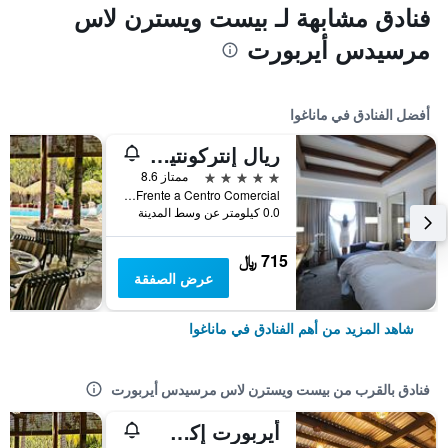
فنادق مشابهة لـ بيست ويسترن لاس
مرسيدس أيربورت
أفضل الفنادق في ماناغوا
ريال إنتركونتينينتال ماناجوا آت ميتروسينترو مول باي آيتش جي
5 نجوم
ممتاز 8.6
Frente a Centro Comercial, ماناغوا, نيكاراجوا
0.0 كيلومتر عن وسط المدينة
715 ﷼
عرض الصفقة
شاهد المزيد من أهم الفنادق في ماناغوا
فنادق بالقرب من بيست ويسترن لاس مرسيدس أيربورت
أيربورت إكس ماناجوا هوتل