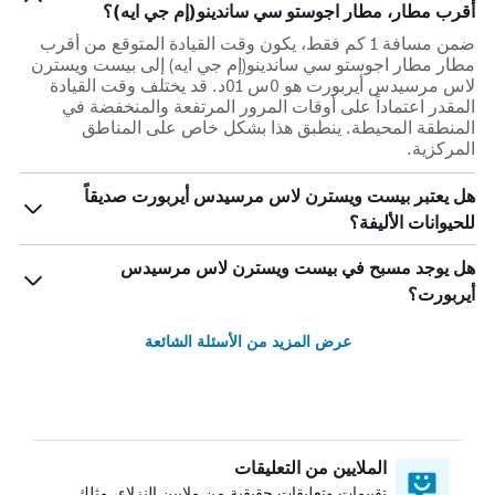
أقرب مطار، مطار اجوستو سي ساندينو(إم جي ايه)؟
ضمن مسافة 1 كم فقط، يكون وقت القيادة المتوقع من أقرب
مطار مطار اجوستو سي ساندينو(إم جي ايه) إلى بيست ويسترن
لاس مرسيدس أيربورت هو 0س 01د. قد يختلف وقت القيادة
المقدر اعتماداً على أوقات المرور المرتفعة والمنخفضة في
المنطقة المحيطة. ينطبق هذا بشكل خاص على المناطق
المركزية.
هل يعتبر بيست ويسترن لاس مرسيدس أيربورت صديقاً
للحيوانات الأليفة؟
هل يوجد مسبح في بيست ويسترن لاس مرسيدس
أيربورت؟
عرض المزيد من الأسئلة الشائعة
الملايين من التعليقات
تقييمات وتعليقات حقيقية من ملايين النزلاء، مثلك