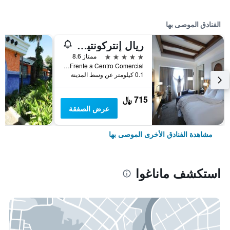
الفنادق الموصى بها
ريال إنتركونتينينتال ماناجوا آت ميتروسينترو مول باي آيتش جي
5 نجوم
ممتاز 8.6
Frente a Centro Comercial, ماناغوا, نيكاراجوا
0.1 كيلومتر عن وسط المدينة
715 ﷼
عرض الصفقة
مشاهدة الفنادق الأخرى الموصى بها
استكشف ماناغوا