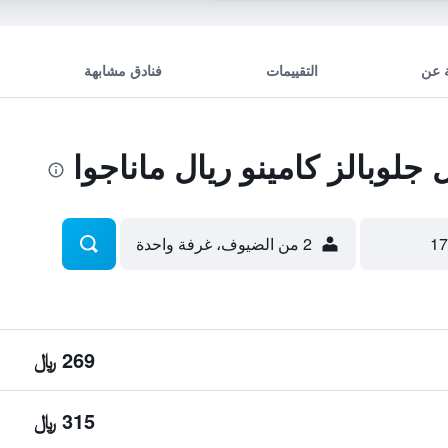
 عن
التقييمات
فنادق مشابهة
لوبالز كامينو ريال ماناجوا
2 من الضيوف، غرفة واحدة
269 ﷼
315 ﷼