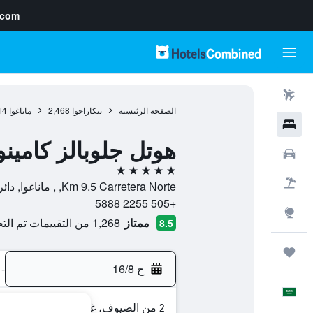
.com
رحلات طيران
الصفحة الرئيسية
نيكاراجوا
2,468
ماناغوا
14
فنادق
هوتل جلوبالز كامينو
سيارات
5 نجوم
حزم العروض
Km 9.5 Carretera Norte, , ماناغوا, دائرة ماناغوا, نيكاراجوا
+505 2255 5888
استكشاف
ممتاز
1,268 من التقييمات تم التحقق منها
8.5
رحلات
ح 16/8
-
العَرَبِيَّة
2 من الضيوف، غرفة واحدة