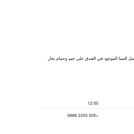
ً وكازينو. ويشتمل السبا الموجود في الفندق على جيم وحمام بخار
12:00
+505 2255 5888