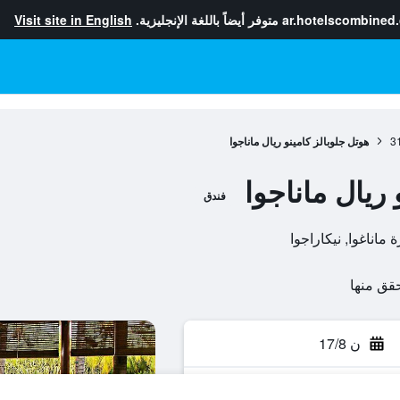
ar.hotelscombined
متوفر أيضاً باللغة الإنجليزية.
Visit site in English
3
هوتل جلوبالز كامينو ريال ماناجوا
 ريال ماناجوا
فندق
ن 17/8