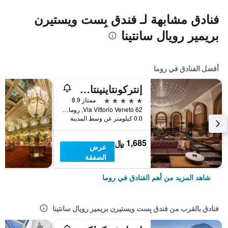
فنادق مشابهة لـ فندق بِست ويستيرن
بريمير رويال سانتينا
أفضل الفنادق في روما
إنتركونتاينينتال روم أمباسشياتوري بالاس باي آيتش جي
5 نجوم
ممتاز 8.9
Via Vittorio Veneto 62, روما, إيطاليا
0.0 كيلومتر عن وسط المدينة
1,685 ﷼
عرض
الصفقة
شاهد المزيد من أهم الفنادق في روما
فنادق بالقرب من فندق بِست ويستيرن بريمير رويال سانتينا