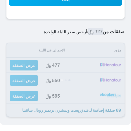
صفقات من
477 ﷼
/
أرخص سعر الليلة الواحدة
مزود
الإجمالي في الليلة
477 ﷼
عرض الصفقة
550 ﷼
عرض الصفقة
595 ﷼
عرض الصفقة
69 صفقة إضافية لـ فندق بِست ويستيرن بريمير رويال سانتينا