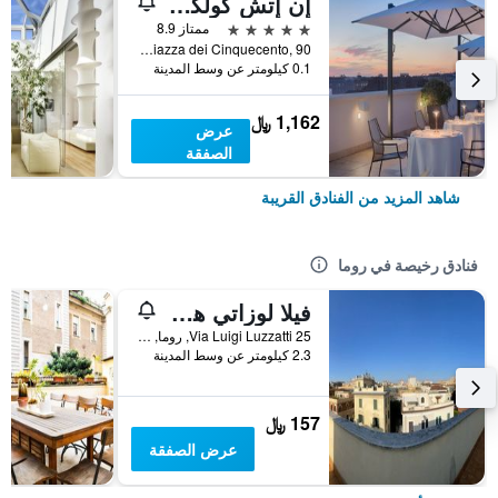
إن إتش كولكشن بالاتسو سينكويتشينتو
5 نجوم
ممتاز 8.9
Piazza dei Cinquecento, 90, روما, إيطاليا
0.1 كيلومتر عن وسط المدينة
1,162 ﷼
عرض
الصفقة
شاهد المزيد من الفنادق القريبة
فنادق رخيصة في روما
فيلا لوزاتي هوستل
25 Via Luigi Luzzatti, روما, إيطاليا
2.3 كيلومتر عن وسط المدينة
157 ﷼
عرض الصفقة