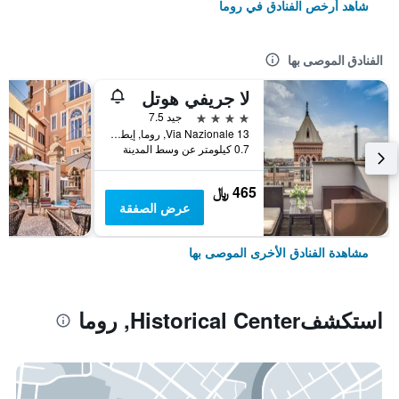
شاهد أرخص الفنادق في روما
الفنادق الموصى بها
لا جريفي هوتل
4 نجوم
جيد 7.5
Via Nazionale 13, روما, إيطاليا
0.7 كيلومتر عن وسط المدينة
465 ﷼
عرض الصفقة
مشاهدة الفنادق الأخرى الموصى بها
استكشفHistorical Center, روما