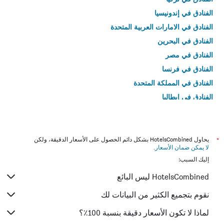
الفنادق في إندونيسيا
الفنادق في الامارات العربية المتحدة
الفنادق في البحرين
الفنادق في مصر
الفنادق في فرنسا
الفنادق في المملكة المتحدة
الفنادق في إيطاليا
الفنادق في تايلاند
*
يحاول HotelsCombined بشكل دائم الحصول على الأسعار الدقيقة، ولكن
لا يمكن ضمان الأسعار
.
إليك السبب:
HotelsCombined ليس البائع
نقوم بتجميع الكثير من البيانات لك
لماذا لا تكون الأسعار دقيقة بنسبة 100٪؟