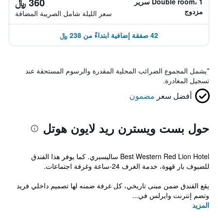
360 ﷼
Double room، 1 سرير
مزدوج
سعر الليلة شامل الصريبة المضافة
42 صفقة إضافية ابتداءً من 238 ﷼
*
يشمل المجموع الضرائب المحلية المقدرة والرسوم المستحقة عند
تسجيل المغادرة.
أفضل سعر
مضمون
حول بست ويسترن ريد لايون هوتل
Best Western Red Lion Hotel ساليسبري. كما يوفر هذا الفندق
للضيوف بار قهوة، خدمة الغرف 24-ساعة وغرفة اجتماعات.
يقع الفندق ضمن مبنى تاريخي، كل غرفة ضمنه لها تصميم داخلي فريد
وتضم إنترنت وايرلس في...
المزيد