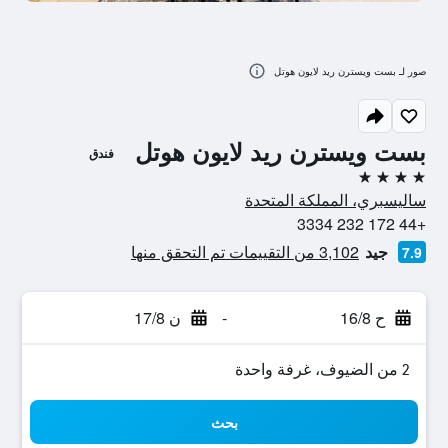
صور لـ بست ويسترن ريد لايون هوتل
بست ويسترن ريد لايون هوتل
فندق
4 نجوم
ساليسبري، المملكة المتحدة
+44 172 232 3334
جيد
3,102 من التقييمات تم التحقق منها
7.9
ح 16/8
-
ن 17/8
2 من الضيوف، غرفة واحدة
بحث