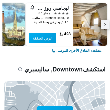
ليجاسي روز آند كراون هوتل
4 نجوم
ممتاز 8.1
Harnham Road, . 0 ., ساليسبري, المملكة المتحدة
1.1 كيلومتر عن وسط المدينة
428 ﷼
عرض الصفقة
مشاهدة الفنادق الأخرى الموصى بها
استكشفDowntown, ساليسبري