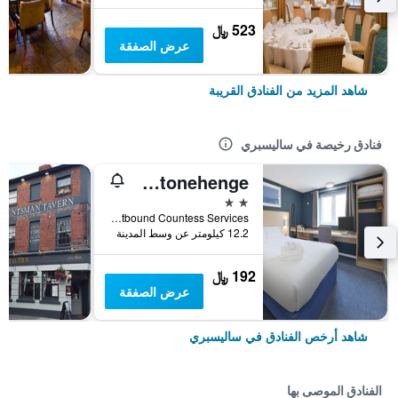
523 ﷼
عرض الصفقة
شاهد المزيد من الفنادق القريبة
فنادق رخيصة في ساليسبري
Travelodge Amesbury Stonehenge
2 نجمتين
A303 Eastbound Countess Services, ساليسبري, المملكة المتحدة
12.2 كيلومتر عن وسط المدينة
192 ﷼
عرض الصفقة
شاهد أرخص الفنادق في ساليسبري
الفنادق الموصى بها