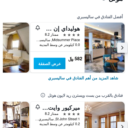
أفضل الفنادق في ساليسبري
هوليداي إن ساليش يشري اس ستونيهينج اي اي آيتش جي
4 نجوم
ممتاز 8.2
Midsummer Place, ساليسبري, المملكة المتحدة
0.0 كيلومتر عن وسط المدينة
582 ﷼
عرض الصفقة
شاهد المزيد من أهم الفنادق في ساليسبري
فنادق بالقرب من بست ويسترن ريد لايون هوتل
ميركيور وايت هارت هوتل ساليسبري آند أبارتمنتس
4 نجوم
ممتاز 8.2
1 St John Street, ساليسبري, المملكة المتحدة
0.2 كيلومتر عن وسط المدينة