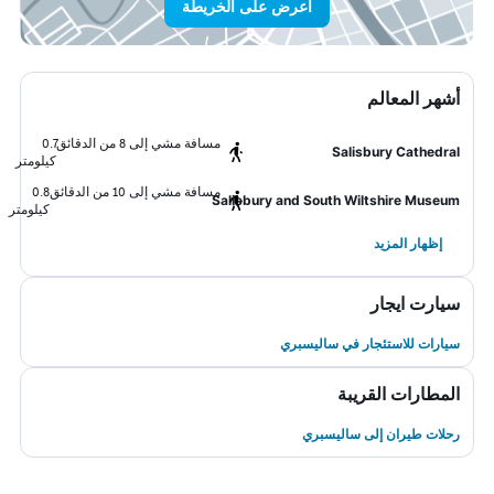
اعرض على الخريطة
أشهر المعالم
مسافة مشي إلى 8 من الدقائق
0.7
Salisbury Cathedral
كيلومتر
مسافة مشي إلى 10 من الدقائق
0.8
Salisbury and South Wiltshire Museum
كيلومتر
إظهار المزيد
سيارت ايجار
سيارات للاستئجار في ساليسبري
المطارات القريبة
رحلات طيران إلى ساليسبري