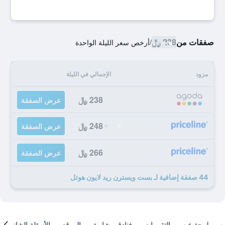
صفقات من
238 ﷼
/
أرخص سعر الليلة الواحدة
مزود
الإجمالي في الليلة
238 ﷼
عرض الصفقة
248 ﷼
عرض الصفقة
266 ﷼
عرض الصفقة
44 صفقة إضافية لـ بست ويسترن ريد لايون هوتل
لمحة عن
التقييمات
فنادق مشابهة
الموقع
الأسئلة الشائعة