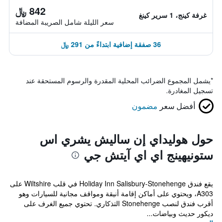
842 ﷼
غرفة كينج، 1 سرير كينغ
سعر الليلة شامل الصريبة المضافة
36 صفقة إضافية ابتداءً من 291 ﷼
*
يشمل المجموع الضرائب المحلية المقدرة والرسوم المستحقة عند
تسجيل المغادرة.
أفضل سعر
مضمون
حول هوليداي إن ساليش يشري اس
ستونيهينج اي اي آيتش جي
يقع فندق Holiday Inn Salisbury-Stonehenge في قلب Wiltshire على
A303، ويحتوي على أماكن إقامة أنيقة ومواقف مجانية للسيارات وهو
أقرب فندق لنصب Stonehenge التذكاري. تحتوي جميع الغرف على
ديكور حديث وبياضات...