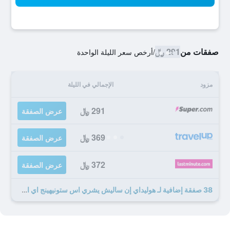
صفقات من
291 ﷼
/
أرخص سعر الليلة الواحدة
مزود
الإجمالي في الليلة
291 ﷼
عرض الصفقة
369 ﷼
عرض الصفقة
372 ﷼
عرض الصفقة
38 صفقة إضافية لـ هوليداي إن ساليش يشري اس ستونيهينج اي اي آيتش جي