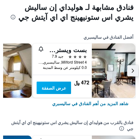
فنادق مشابهة لـ هوليداي إن ساليش
يشري اس ستونيهينج اي اي آيتش جي
أفضل الفنادق في ساليسبري
بست ويسترن ريد لايون هوتل
4 نجوم
جيد 7.9
4 Milford Street, ساليسبري, المملكة المتحدة
0.0 كيلومتر عن وسط المدينة
472 ﷼
عرض الصفقة
شاهد المزيد من أهم الفنادق في ساليسبري
فنادق بالقرب من هوليداي إن ساليش يشري اس ستونيهينج اي اي آيتش
جي