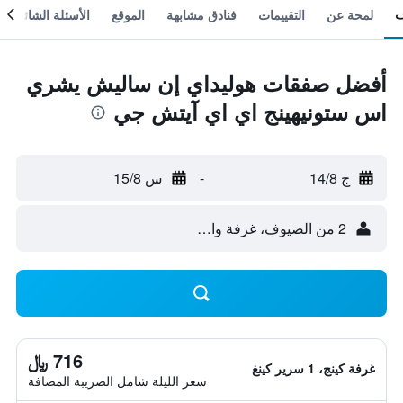
لمحة عن
التقييمات
فنادق مشابهة
الموقع
الأسئلة الشائعة
أفضل صفقات هوليداي إن ساليش يشري
اس ستونيهينج اي اي آيتش جي
ج 14/8
-
س 15/8
2 من الضيوف، غرفة واحدة
716 ﷼
غرفة كينج، 1 سرير كينغ
سعر الليلة شامل الصريبة المضافة