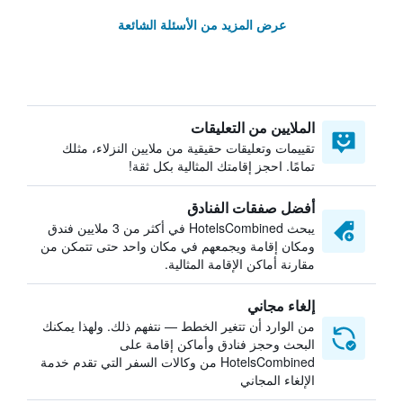
عرض المزيد من الأسئلة الشائعة
الملايين من التعليقات
تقييمات وتعليقات حقيقية من ملايين النزلاء، مثلك
تمامًا. احجز إقامتك المثالية بكل ثقة!
أفضل صفقات الفنادق
يبحث HotelsCombined في أكثر من 3 ملايين فندق
ومكان إقامة ويجمعهم في مكان واحد حتى تتمكن من
مقارنة أماكن الإقامة المثالية.
إلغاء مجاني
من الوارد أن تتغير الخطط — نتفهم ذلك. ولهذا يمكنك
البحث وحجز فنادق وأماكن إقامة على
HotelsCombined من وكالات السفر التي تقدم خدمة
الإلغاء المجاني