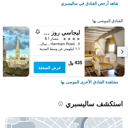
شاهد أرخص الفنادق في ساليسبري
الفنادق الموصى بها
ليجاسي روز آند كراون هوتل
4 نجوم
ممتاز 8.1
Harnham Road, . 0 ., ساليسبري, المملكة المتحدة
1.1 كيلومتر عن وسط المدينة
435 ﷼
عرض الصفقة
مشاهدة الفنادق الأخرى الموصى بها
استكشف ساليسبري