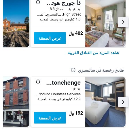
ذا جورج هوتل، إيمزبيري، ويلتشير
3 نجوم
ممتاز 8.8
High Street, ساليسبري, المملكة المتحدة
1.6 كيلومتر عن وسط المدينة
402 ﷼
عرض الصفقة
شاهد المزيد من الفنادق القريبة
فنادق رخيصة في ساليسبري
Travelodge Amesbury Stonehenge
2 نجمتين
A303 Eastbound Countess Services, ساليسبري, المملكة المتحدة
12.2 كيلومتر عن وسط المدينة
192 ﷼
عرض الصفقة