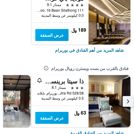
4 نجوم
ممتاز 9.1
111 Moo. 16 Baan Silathong, بوريرام, تايلاند
0.0 كيلومتر عن وسط المدينة
189 ﷼
عرض الصفقة
شاهد المزيد من أهم الفنادق في بوريرام
فنادق بالقرب من بست ويسترن رويال بوريرام
ذا سيتا برينسيس بوريرام
3 نجوم
ممتاز 8.1
528/38 Jira Rd., بوريرام, تايلاند
0.5 كيلومتر عن وسط المدينة
63 ﷼
عرض الصفقة
شاهد المزيد من الفنادق القريبة