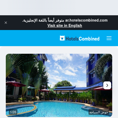
ar.hotelscombined.com
متوفر أيضاً باللغة الإنجليزية.
Visit site in English
حوض السباحة
1/26
ح