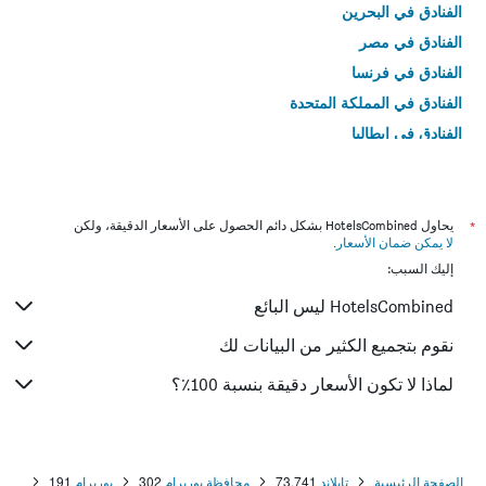
الفنادق في البحرين
الفنادق في مصر
الفنادق في فرنسا
الفنادق في المملكة المتحدة
الفنادق في إيطاليا
الفنادق في تايلاند
*
يحاول HotelsCombined بشكل دائم الحصول على الأسعار الدقيقة، ولكن
لا يمكن ضمان الأسعار
.
إليك السبب:
HotelsCombined ليس البائع
نقوم بتجميع الكثير من البيانات لك
لماذا لا تكون الأسعار دقيقة بنسبة 100٪؟
الصفحة الرئيسية
تايلاند
73,741
محافظة بوريرام
302
بوريرام
191