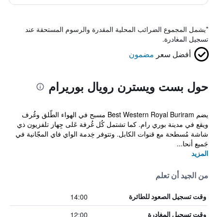
*
يشمل المجموع الضرائب المحلية المقدرة والرسوم المستحقة عند
تسجيل المغادرة.
أفضل سعر
مضمون
حول بست ويسترن رويال بوريرام
يضم Best Western Royal Buriram مسبح في الهواء الطّلق وغُرف
ويقع في مدينة بوري رام. كما تشتمل كُل غُرفة عَلى جِهاز تلفزيون ذي
شاشة مُسطحة مع قنوات الكابل. وتتوفر خِدمة الواي فاي المجّانية في
جَميع أنحا...
المزيد
من الجيد أن تعلم
14:00
وقت تسجيل الصعود للطائرة
12:00
وقت تسجيل المغادرة