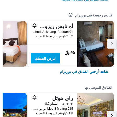
فنادق رخيصة في بوريرام
أه نايس ريزورت آند فيلا
91 M.9 Chumhed, A. Muang, Buriram, بوريرام, تايلاند
3.2 كيلومتر عن وسط المدينة
45 ﷼
عرض الصفقة
شاهد أرخص الفنادق في بوريرام
الفنادق الموصى بها
راي هوتل
3 نجوم
ممتاز 8.2
515 Moo 8 Muang, بوريرام, تايلاند
1.3 كيلومتر عن وسط المدينة