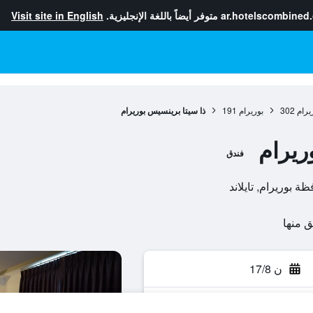
ar.hotelscombined
متوفر أيضاً باللغة الإنجليزية.
Visit site in English
يرام
302
بوريرام
191
ذا سيتا برينسيس بوريرام
ريرام
فندق
ن 17/8