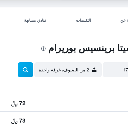
 عن
التقييمات
فنادق مشابهة
تا برينسيس بوريرام
2 من الضيوف، غرفة واحدة
72 ﷼
73 ﷼