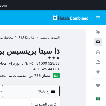
.com
رحلات طيران
الصفحة الرئيسية
تايلاند
73,742
محافظة بور
فنادق
ذا سيتا برينسيس بو
سيارات
3 نجوم
حزم العروض
528/38 Jira Rd., 31000, بوريرام, محافظة بوريرام, تايلاند
+66 44 625 401
استكشاف
ممتاز
786 من التقييمات تم التحقق منها
8.1
رحلات
ح 16/8
-
العَرَبِيَّة
2 من الضيوف، غرفة واحدة