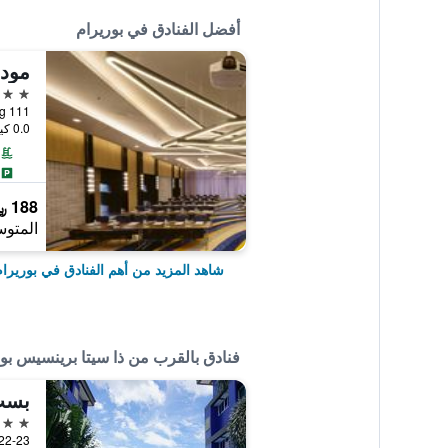
أفضل الفنادق في بوريرام
مودي
4 نجوم
111 Moo. 16 Baan Silathong, بوريرام, تايلاند
0.0 كيلومتر عن وسط المدينة
188 ﷼
المتوس
شاهد المزيد من أهم الفنادق في بوريرا
فنادق بالقرب من ذا سيتا برينسيس بو
بست
3 نجوم
332/22-23 Jira Road,