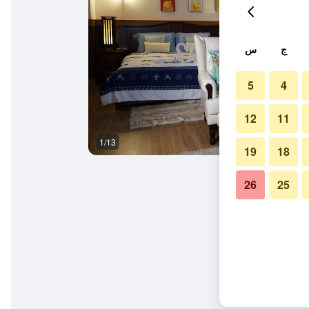
ج
س
5
4
12
11
1/13
آخر
19
18
26
25