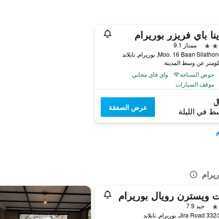
نا باي فريزر بوريرام
ممتاز 9.1
حوض السباحة
واي فاي مجاني
موقف السيارات
عرض الصفقة
ط في الليلة
م
ريرام
 ويسترن رويال بوريرام
جيد 7.9
 بوريرام, تايلاند