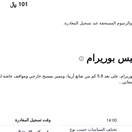
101 ﷼
والرسوم المستحقة عند تسجيل المغادرة.
يس بوريرام
يقع مكان إقامة "The Sita Princess" في بوريرام، على بعد 5.8 كم من شانغ أرينا، ويتمي
14:00
وقت تسجيل المغادرة
تختلف السياسات حسب نوع
رقم مكتب الاستقبال