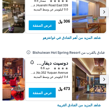
5 نجوم
ممتاز 8.6
339 Huanshi Road East, غوانغزهو, الصين
0.0 كيلومتر عن وسط المدينة
306 ﷼
عرض الصفقة
شاهد المزيد من أهم الفنادق في غوانغزهو
فنادق بالقرب من Bishuiwan Hot Spring Resort
دوسيت ديفارانا هوت سبرينجز آند سبا كونجهوا
4 نجوم
جيد 6.6
No.352 Yuquan Avenue, غوانغزهو, الصين
0.4 كيلومتر عن وسط المدينة
473 ﷼
عرض الصفقة
شاهد المزيد من الفنادق القريبة