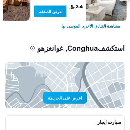
255 ﷼
عرض الصفقة
مشاهدة الفنادق الأخرى الموصى بها
استكشفConghua, غوانغزهو
اعرض على الخريطة
سيارت ايجار