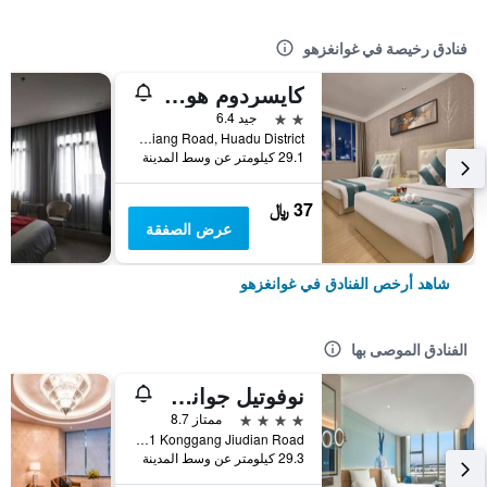
فنادق رخيصة في غوانغزهو
كايسردوم هوتل أيربورت برانش
2 نجمتين
جيد 6.4
No. 2 Shunxiang Road, Huadu District, غوانغزهو, الصين
29.1 كيلومتر عن وسط المدينة
37 ﷼
عرض الصفقة
شاهد أرخص الفنادق في غوانغزهو
الفنادق الموصى بها
نوفوتيل جوانجشو بايون أيربورت
4 نجوم
ممتاز 8.7
No 1 Konggang Jiudian Road, غوانغزهو, الصين
29.3 كيلومتر عن وسط المدينة