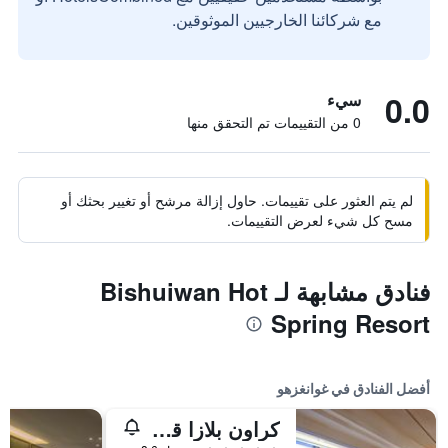
مع شركائنا الخارجيين الموثوقين.
0.0
سيء
0 من التقييمات تم التحقق منها
لم يتم العثور على تقييمات. حاول إزالة مرشح أو تغيير بحثك أو
مسح كل شيء لعرض التقييمات.
فنادق مشابهة لـ Bishuiwan Hot
Spring Resort
أفضل الفنادق في غوانغزهو
كراون بلازا قوانغتشو سيتي سنتر، أحد الفنادق من مجموعة فنادق إنتركونتيننتال - سكاي لاين 63 بار للاستمتاع بإطلالة على مدينة قوانغتشو