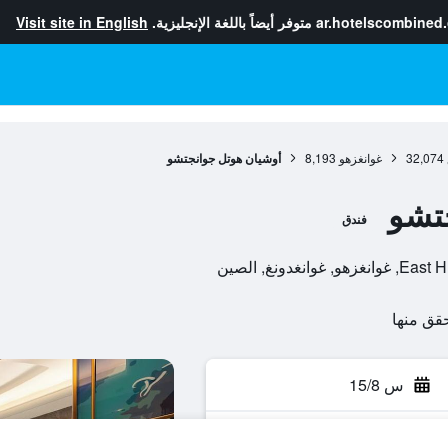
ar.hotelscombined
متوفر أيضاً باللغة الإنجليزية.
Visit site in English
32,074
غوانغزهو
8,193
أوشيان هوتل جوانجتشو
تشو
فندق
س 15/8