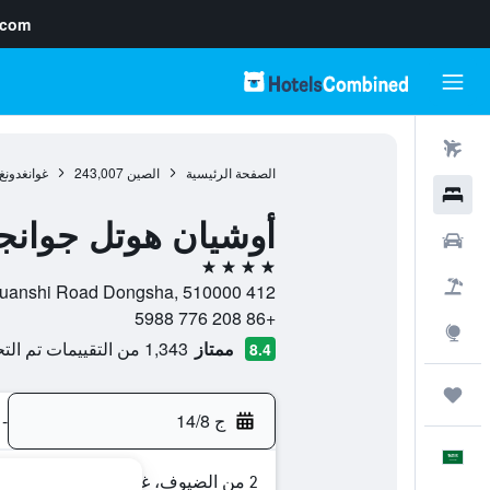
.com
رحلات طيران
الصفحة الرئيسية
الصين
243,007
غوانغدونغ
فنادق
أوشيان هوتل جوانج
سيارات
4 نجوم
حزم العروض
412 East Huanshi Road Dongsha, 510000, غوانغزهو, غوانغدونغ, الصين
+86 208 776 5988
استكشاف
ممتاز
1,343 من التقييمات تم التحقق منها
8.4
رحلات
ج 14/8
-
العَرَبِيَّة
2 من الضيوف، غرفة واحدة