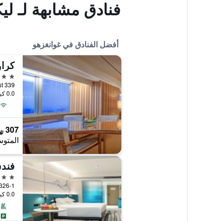
فنادق مشابهة لـ لي
أفضل الفنادق في غوانغزهو
5 نجوم
339 Huanshi Road East, غوانغزهو, الصين
0.0 كيلومتر عن وسط المدينة
307 ﷼
المتوس
فندق
5 نجوم
326-1, East Huanshi Road, غوانغزهو, ال
0.0 كيلومتر عن وسط المدينة