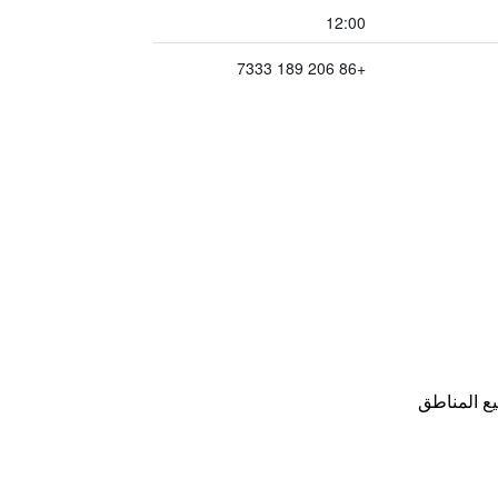
12:00
+86 206 189 7333
ع المناطق