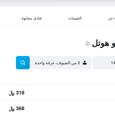
 عن
التقييمات
فنادق مشابهة
 هوتل
2 من الضيوف، غرفة واحدة
318 ﷼
368 ﷼