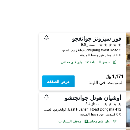
فور سيزونز جوانغجو
5 نجوم
ممتاز 9.5
5 Zhujiang West Road, غوانغزهو, الصين
0.0 كيلومتر عن وسط المدينة
حوض السباحة
واي فاي مجاني
1,171 ﷼
عرض الصفقة
المتوسط في الليلة
أوشيان هوتل جوانجتشو
4 نجوم
ممتاز 8.4
412 East Huanshi Road Dongsha, غوانغزهو, الصين
0.0 كيلومتر عن وسط المدينة
واي فاي مجاني
موقف السيارات