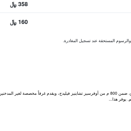
358 ﷼
160 ﷼
والرسوم المستحقة عند تسجيل المغادرة.
يقع مكان إقامة "Likto Hotel" في قوانغتشو، ضمن 800 م من أوفرسيز تشاينيز فيليدج، ويقدم غر
 يوفر هذا...