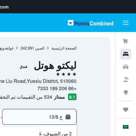
.com
رحلات طيران
الصفحة الرئيسية
الصين
242,991
غوانغدونغ
فنادق
ليكتو هوتل
سيارات
فندق
4 نجوم
حزم العروض
No.48,Jianshe Liu Road,Yuexiu District, 510060, غوانغزه
+86 206 189 7333
استكشاف
ممتاز
534 من التقييمات تم التحقق منها
8.1
رحلات
خ 13/8
-
العَرَبِيَّة
2 من الضيوف، غرفة واحدة