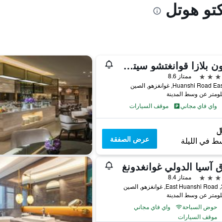
كتو هوتل
كراون بلازا قوانغتشو سيتي سنتر، أحد الفنادق من مجموعة فنادق إنتركونتيننتال - سكاي لاين 63 بار للاستمتاع بإطلالة على مدينة قوانغتشو
ممتاز 8.6
واي فاي مجاني
موقف السيارات
عرض الصفقة
ط في الليلة
 آسيا الدولي غوانغدونغ
ممتاز 8.4
صين
حوض السباحة
واي فاي مجاني
موقف السيارات