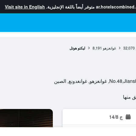
ar.hotelscombined
متوفر أيضاً باللغة الإنجليزية.
Visit site in English
32,070
غوانغزهو
8,191
ليكتو هوتل
و, غوانغدونغ, الصين
ج 14/8