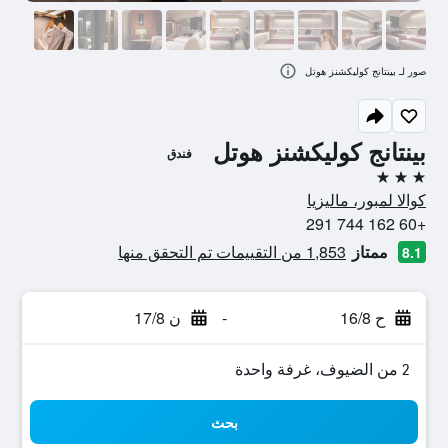
صور لـ بينتانج كوليكشنز هوتل
بينتانج كوليكشنز هوتل
فندق
3 نجوم
كوالا لمبور، ماليزيا
+60 162 744 291
ممتاز
1,853 من التقييمات تم التحقق منها
8.1
ح 16/8
-
ن 17/8
2 من الضيوف، غرفة واحدة
بحث