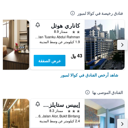
فنادق رخيصة في كوالا لمبور
كاناري هوتل
2 نجمتين
ممتاز 8.9
No 189-191, Jalan Tuanku Abdul Rahman, كوالا لمبور, ماليزيا
1.9 كيلومتر عن وسط المدينة
43 ﷼
عرض الصفقة
شاهد أرخص الفنادق في كوالا لمبور
الفنادق الموصى بها
إيبيس ستايلز كوالا لمبور بوكيت بينتانج
3 نجوم
ممتاز 8.3
No.16, Jalan Alor, Bukit Bintang, كوالا لمبور, ماليزيا
2.4 كيلومتر عن وسط المدينة