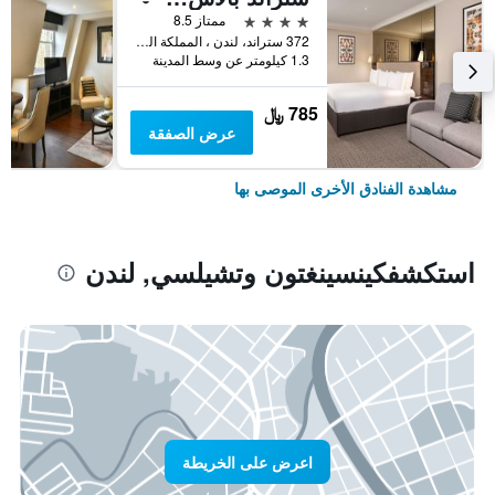
4 نجوم
ممتاز 8.5
372 ستراند، لندن ، المملكة المتحدة, لندن, المملكة المتحدة
1.3 كيلومتر عن وسط المدينة
785 ﷼
عرض الصفقة
مشاهدة الفنادق الأخرى الموصى بها
استكشفكينسينغتون وتشيلسي, لندن
اعرض على الخريطة