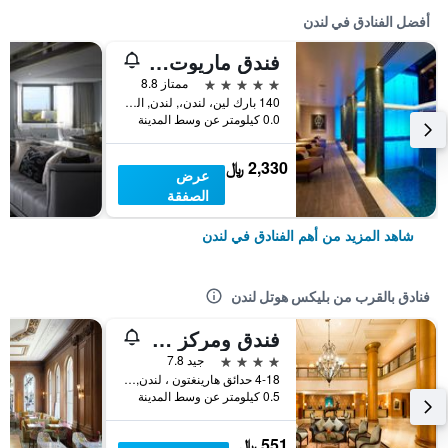
أفضل الفنادق في لندن
فندق ماريوت لندن بارك لاين
5 نجوم
ممتاز 8.8
140 بارك لين، لندن،, لندن, المملكة المتحدة
0.0 كيلومتر عن وسط المدينة
2,330 ﷼
عرض
الصفقة
شاهد المزيد من أهم الفنادق في لندن
فنادق بالقرب من بليكس هوتل لندن
فندق ومركز مؤتمرات ميلينيوم غلوستر لندن
4 نجوم
جيد 7.8
4-18 حدائق هارينغتون ، لندن, لندن, المملكة المتحدة
0.5 كيلومتر عن وسط المدينة
551 ﷼