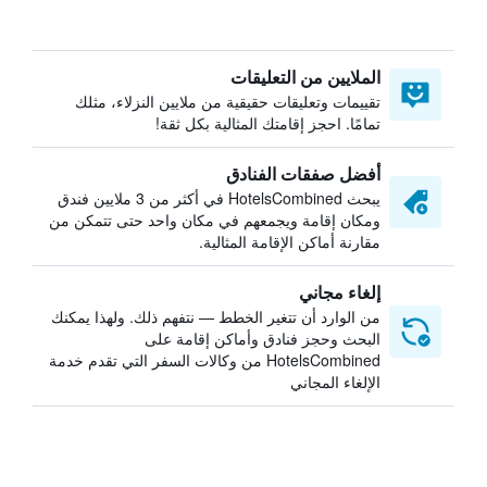
الملايين من التعليقات
تقييمات وتعليقات حقيقية من ملايين النزلاء، مثلك
تمامًا. احجز إقامتك المثالية بكل ثقة!
أفضل صفقات الفنادق
يبحث HotelsCombined في أكثر من 3 ملايين فندق
ومكان إقامة ويجمعهم في مكان واحد حتى تتمكن من
مقارنة أماكن الإقامة المثالية.
إلغاء مجاني
من الوارد أن تتغير الخطط — نتفهم ذلك. ولهذا يمكنك
البحث وحجز فنادق وأماكن إقامة على
HotelsCombined من وكالات السفر التي تقدم خدمة
الإلغاء المجاني