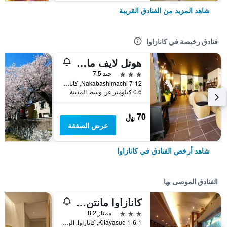
شاهد المزيد من الفنادق القريبة
فنادق رخيصة في كانازاوا
هوتل لايف ماكس كانازاوا إكيماي
3 نجوم
جيد 7.5
7-12 Nakabashimachi, كانازاوا, اليابان
0.6 كيلومتر عن وسط المدينة
70 ﷼
عرض الصفقة
شاهد أرخص الفنادق في كانازاوا
الفنادق الموصى بها
كانازاوا مانتن هوتل إكيماي
3 نجوم
ممتاز 8.2
1-6-1 Kitayasue, كانازاوا, اليابان