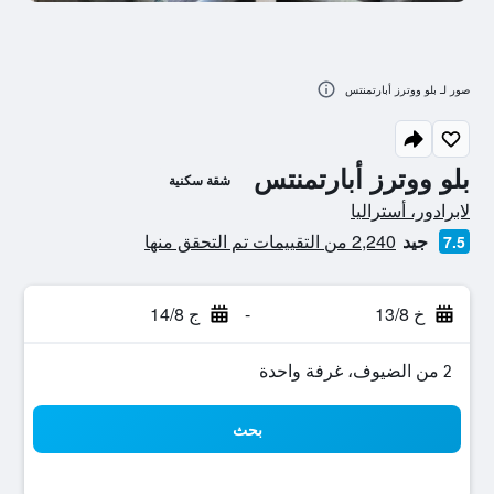
صور لـ بلو ووترز أبارتمنتس
بلو ووترز أبارتمنتس
شقة سكنية
تقييم فئة 0
لابرادور، أستراليا
جيد
2,240 من التقييمات تم التحقق منها
7.5
خ 13/8
-
ج 14/8
2 من الضيوف، غرفة واحدة
بحث