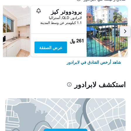
برودووتر كيز
لابرادور, QLD, أستراليا
1.1 كيلومتر عن وسط المدينة
261 ﷼
عرض الصفقة
شاهد أرخص الفنادق في لابرادور
استكشف لابرادور