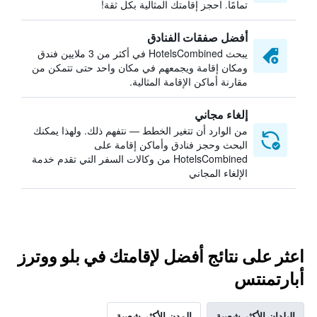
تمامًا. احجز إقامتك المثالية بكل ثقة!
أفضل صفقات الفنادق
يبحث HotelsCombined في أكثر من 3 ملايين فندق
ومكان إقامة ويجمعهم في مكان واحد حتى تتمكن من
مقارنة أماكن الإقامة المثالية.
إلغاء مجاني
من الوارد أن تتغير الخطط — نتفهم ذلك. ولهذا يمكنك
البحث وحجز فنادق وأماكن إقامة على
HotelsCombined من وكالات السفر التي تقدم خدمة
الإلغاء المجاني
اعثر على نتائج أفضل لإقامتك في بلو ووترز
أبارتمنتس
البلدان الأكثر شعبية
المدن الأكثر شعبية