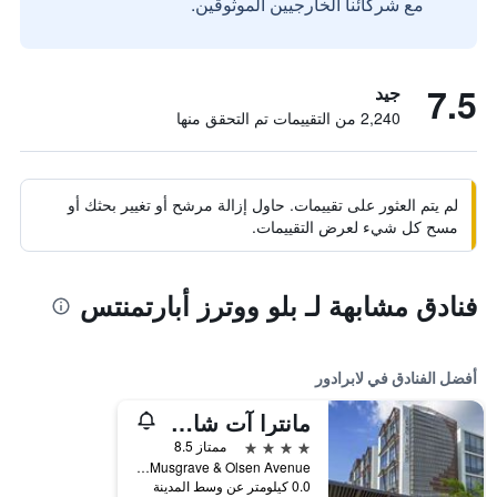
مع شركائنا الخارجيين الموثوقين.
7.5
جيد
2,240 من التقييمات تم التحقق منها
لم يتم العثور على تقييمات. حاول إزالة مرشح أو تغيير بحثك أو
مسح كل شيء لعرض التقييمات.
فنادق مشابهة لـ بلو ووترز أبارتمنتس
أفضل الفنادق في لابرادور
مانترا آت شاركس
4 نجوم
ممتاز 8.5
Corner Musgrave & Olsen Avenue, لابرادور, QLD, أستراليا
0.0 كيلومتر عن وسط المدينة