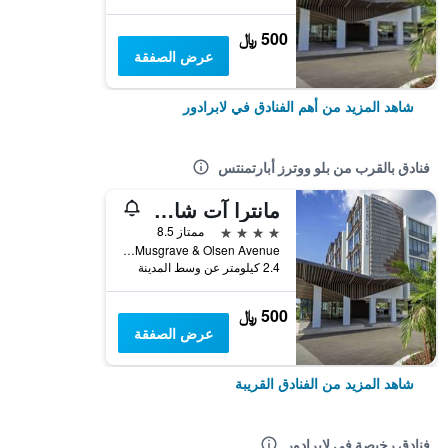
500 ﷼
عرض الصفقة
شاهد المزيد من أهم الفنادق في لابرادور
فنادق بالقرب من بلو ووترز أبارتمنتس
مانترا آت شاركس
4 نجوم
ممتاز 8.5
Corner Musgrave & Olsen Avenue, لابرادور, QLD, أستراليا
2.4 كيلومتر عن وسط المدينة
500 ﷼
عرض الصفقة
شاهد المزيد من الفنادق القريبة
فنادق رخيصة في لابرادور