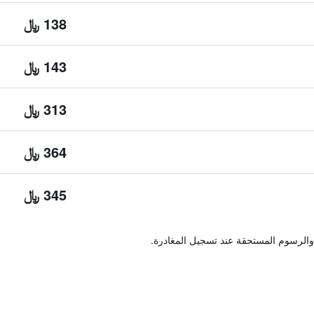
138 ﷼
143 ﷼
313 ﷼
364 ﷼
345 ﷼
والرسوم المستحقة عند تسجيل المغادرة.