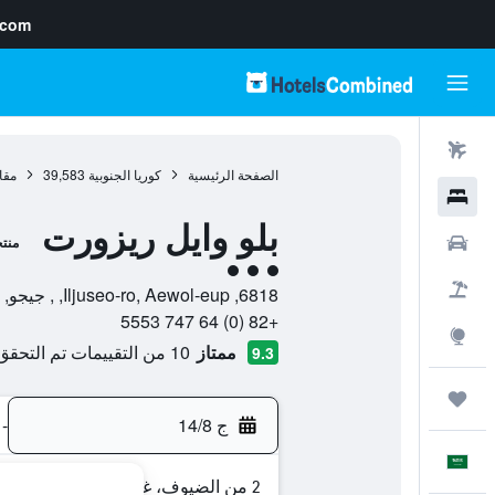
.com
رحلات طيران
الصفحة الرئيسية
كوريا الجنوبية
39,583
مقا
فنادق
بلو وايل ريزورت
سيارات
منت
تقييم فئة 3
حزم العروض
6818, Iljuseo-ro, Aewol-eup, , جيجو, مقاطعة جيجو-دو, كوريا الجنوبية
+82 (0) 64 747 5553
استكشاف
ممتاز
10 من التقييمات تم التحقق منها
9.3
رحلات
ج 14/8
-
العَرَبِيَّة
2 من الضيوف، غرفة واحدة