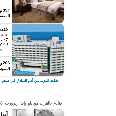
391 ﷼
المتوس
فندق
5 نجوم
47, Tapdong-ro, جيجو, كوريا الجنوبية
0.0 كيلومتر عن وسط المدينة
206 ﷼
المتوس
شاهد المزيد من أهم الفنادق في جيجو
فنادق بالقرب من بلو وايل ريزورت
أيول