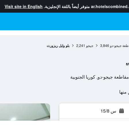
ar.hotelscombined
متوفر أيضاً باللغة الإنجليزية.
Visit site in English
طعة جيجو-دو
3,846
جيجو
2,241
بلو وايل ريزورت
جع
س 15/8