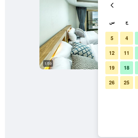
ج
س
5
4
12
11
1/59
حمام
19
18
26
25