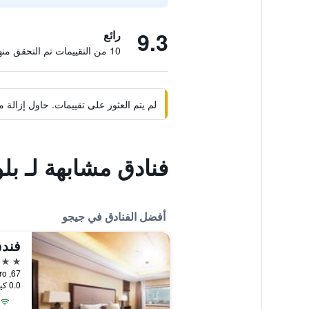
9.3
رائع
10 من التقييمات تم التحقق منها
لم يتم العثور على تقييمات. حاول إزال
فنادق مشابهة لـ بل
أفضل الفنادق في جيجو
فندق
5 نجوم
67, Sammu-ro, جيجو, كوريا الجنوبية
0.0 كيلومتر عن وسط المدينة