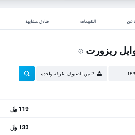
 عن
التقييمات
فنادق مشابهة
ايل ريزورت
2 من الضيوف، غرفة واحدة
119 ﷼
133 ﷼