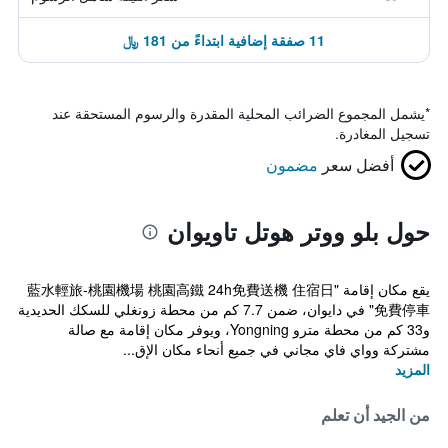
11 صفقة إضافية ابتداءً من 181 ﷼
*
يشمل المجموع الضرائب المحلية المقدرة والرسوم المستحقة عند
تسجيل المغادرة.
أفضل سعر
مضمون
حول بلو ووتر هوتل تاويوان
يقع مكان إقامة "藍水輕旅-桃園機場 桃園高鐵 24h免費送機 住宿日
免費停車" في دايوان، ضمن 7.7 كم من محطة زونغلي للسكك الحديدية
و33 كم من محطة مترو Yongning، ويوفر مكان إقامة مع صالة
مشتركة وواي فاي مجاني في جميع أنحاء مكان الإق...
المزيد
من الجيد أن تعلم