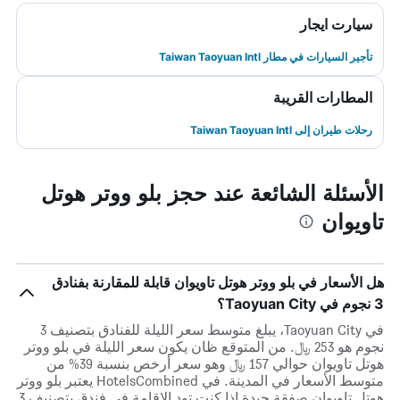
سيارت ايجار
تأجير السيارات في مطار Taiwan Taoyuan Intl
المطارات القريبة
رحلات طيران إلى Taiwan Taoyuan Intl
الأسئلة الشائعة عند حجز بلو ووتر هوتل
تاويوان
هل الأسعار في بلو ووتر هوتل تاويوان قابلة للمقارنة بفنادق
3 نجوم في Taoyuan City؟
في Taoyuan City، يبلغ متوسط ​​سعر الليلة للفنادق بتصنيف 3
نجوم هو 253 ﷼. من المتوقع ظان يكون سعر الليلة في بلو ووتر
هوتل تاويوان حوالي 157 ﷼ وهو سعر أرخص بنسبة 39% من
متوسط الأسعار في المدينة. في HotelsCombined يعتبر بلو ووتر
هوتل تاويوان صفقة جيدة إذا كنت تود الإقامة في فندق بتصنيف 3