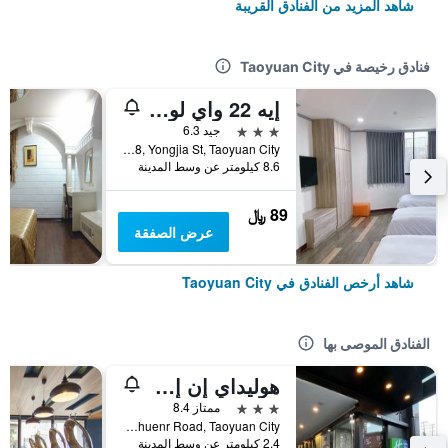
شاهد المزيد من الفنادق القريبة
فنادق رخيصة في Taoyuan City
إيه 22 واي لو هوتل
3 نجوم
جيد 6.3
No.98, Yongjia St, Taoyuan City, تايوان
8.6 كيلومتر عن وسط المدينة
89 ﷼
عرض الصفقة
شاهد أرخص الفنادق في Taoyuan City
الفنادق الموصى بها
هوليداي إن إكسبرس تاويوا بآباي آيتش جي
3 نجوم
ممتاز 8.4
No. 1039 Chuenr Road, Taoyuan City, تايوان
2.4 كيلومتر عن وسط المدينة