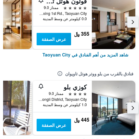
فولون هوتل تاويوان أيربورت أكسيس إم آر تي إيه8
5 نجوم
ممتاز 9.0
No.2, Fuxing 1st Rd., Taoyuan City, تايوان
0.0 كيلومتر عن وسط المدينة
355 ﷼
عرض الصفقة
شاهد المزيد من أهم الفنادق في Taoyuan City
فنادق بالقرب من بلو ووتر هوتل تاويوان
كوزي بلو
4 نجوم
ممتاز 9.0
No. 101, Chunde Road, Zhongli District, Taoyuan City, تايوان
1.0 كيلومتر عن وسط المدينة
445 ﷼
عرض الصفقة