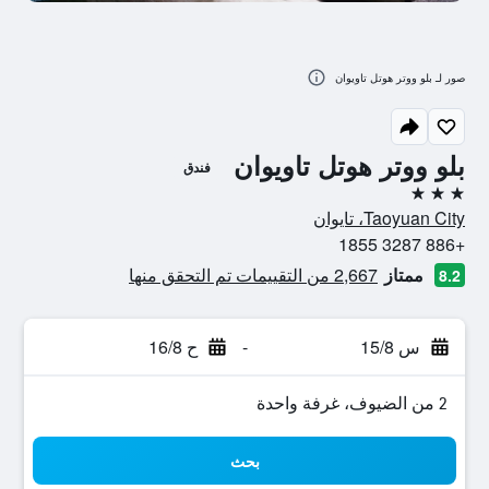
صور لـ بلو ووتر هوتل تاويوان
بلو ووتر هوتل تاويوان
فندق
3 نجوم
Taoyuan City، تايوان
+886 3287 1855
ممتاز
2,667 من التقييمات تم التحقق منها
8.2
س 15/8
-
ح 16/8
2 من الضيوف، غرفة واحدة
بحث