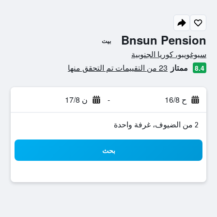
Bnsun Pension
بيت
تقييم فئة 0
سيوغويبو، كوريا الجنوبية
ممتاز
23 من التقييمات تم التحقق منها
8.4
ح 16/8
-
ن 17/8
2 من الضيوف، غرفة واحدة
بحث