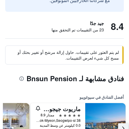
مع شركائنا الخارجيين الموثوقين.
8.4
جيد جدًا
23 من التقييمات تم التحقق منها
لم يتم العثور على تقييمات. حاول إزالة مرشح أو تغيير بحثك أو
مسح كل شيء لعرض التقييمات.
فنادق مشابهة لـ Bnsun Pension
أفضل الفنادق في سيوغويبو
ماريوت جيجو شنوا وورلد هوتلز آند ريزورتس
5 نجوم
ممتاز 8.9
38 Sinhwayeoksa-ro 304Beon-Gil, Andeok-Myeon,Seogwipo-si, سيوغويبو, كوريا الجنوبية
0.0 كيلومتر عن وسط المدينة