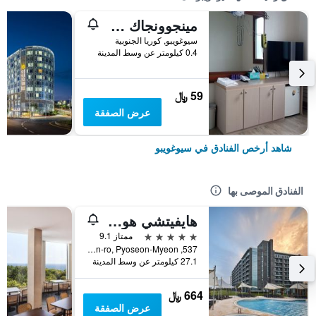
مينجوونجاك جيستهاوس
سيوغويبو, كوريا الجنوبية
0.4 كيلومتر عن وسط المدينة
59 ﷼
عرض الصفقة
شاهد أرخص الفنادق في سيوغويبو
الفنادق الموصى بها
هايفيتشي هوتل آند ريزورت جيجو
5 نجوم
ممتاز 9.1
537, Minsokhaean-ro, Pyoseon-Myeon, سيوغويبو, كوريا الجنوبية
27.1 كيلومتر عن وسط المدينة
664 ﷼
عرض الصفقة