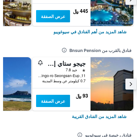
445 ﷼
عرض الصفقة
شاهد المزيد من أهم الفنادق في سيوغويبو
فنادق بالقرب من Bnsun Pension
جيجو ستاي إن سيونغسان هوتل
نجمة واحدة
جيد 7.8
11, Singo-ro Seongsan-Eup, سيوغويبو, كوريا الجنوبية
0.7 كيلومتر عن وسط المدينة
93 ﷼
عرض الصفقة
شاهد المزيد من الفنادق القريبة
فنادق رخيصة في سيوغويبو