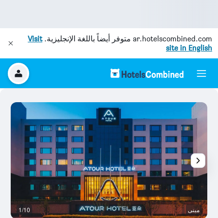
ar.hotelscombined.com
متوفر أيضاً باللغة الإنجليزية.
Visit
site in English
مبنى
1/10
آخ