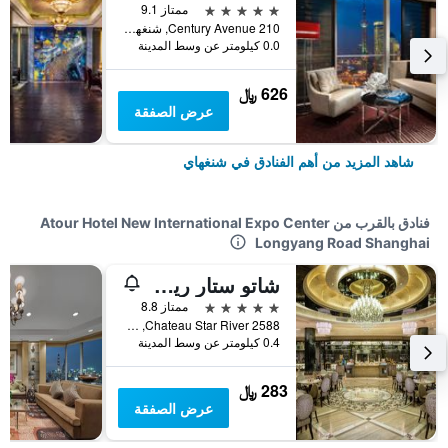
5 نجوم
ممتاز 9.1
210 Century Avenue, شنغهاي, الصين
0.0 كيلومتر عن وسط المدينة
626 ﷼
عرض الصفقة
شاهد المزيد من أهم الفنادق في شنغهاي
فنادق بالقرب من Atour Hotel New International Expo Center
Longyang Road Shanghai
شاتو ستار ريفير بودونغ شنغهاي
5 نجوم
ممتاز 8.8
Chateau Star River 2588, شنغهاي, الصين
0.4 كيلومتر عن وسط المدينة
283 ﷼
عرض الصفقة