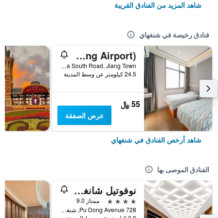
شاهد المزيد من الفنادق القريبة
فنادق رخيصة في شنغهاي
Pod Inn (Shanghai Pudong Airport)
No. 10 Shuizha South Road, Jiang Town, شنغهاي, الصين
24.5 كيلومتر عن وسط المدينة
55 ﷼
عرض الصفقة
شاهد أرخص الفنادق في شنغهاي
الفنادق الموصى بها
نوفوتيل شانغهاي أتلانتس
4 نجوم
ممتاز 9.0
728 Pu Dong Avenue, شنغهاي, الصين
3.9 كيلومتر عن وسط المدينة