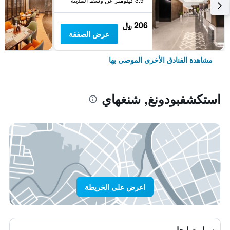
206 ﷼
عرض الصفقة
مشاهدة الفنادق الأخرى الموصى بها
استكشفبودونغ, شنغهاي
اعرض على الخريطة