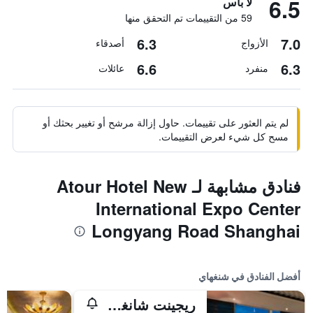
6.5
لا بأس
59 من التقييمات تم التحقق منها
6.3
7.0
الأزواج
أصدقاء
6.6
6.3
منفرد
عائلات
لم يتم العثور على تقييمات. حاول إزالة مرشح أو تغيير بحثك أو
مسح كل شيء لعرض التقييمات.
فنادق مشابهة لـ Atour Hotel New
International Expo Center
Longyang Road Shanghai
أفضل الفنادق في شنغهاي
ريجينت شانغهاي بودونج