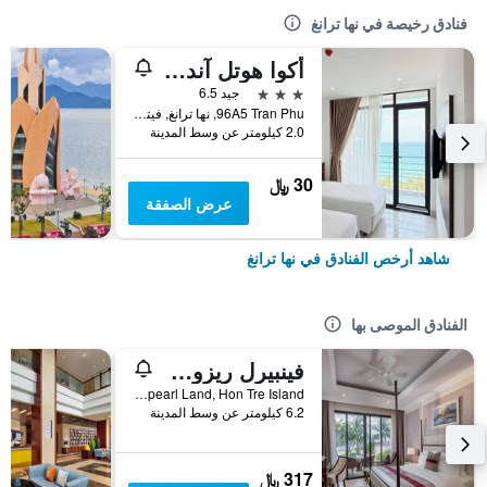
فنادق رخيصة في نها ترانغ
أكوا هوتل آند سبا
3 نجوم
جيد 6.5
96A5 Tran Phu, نها ترانغ, فيتنام
2.0 كيلومتر عن وسط المدينة
30 ﷼
عرض الصفقة
شاهد أرخص الفنادق في نها ترانغ
الفنادق الموصى بها
فينبيرل ريزورت نها ترانج
Vinpearl Land, Hon Tre Island, نها ترانغ, فيتنام
6.2 كيلومتر عن وسط المدينة
317 ﷼