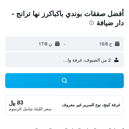
أفضل صفقات بوندي باكباكرز نها ترانج -
دار ضيافة
ح 16/8
-
ن 17/8
2 من الضيوف، غرفة واحدة
83 ﷼
غرفة كينج، نوع السرير غير معروف
سعر الليلة شامل الرسوم