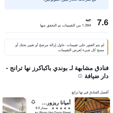
7.6
جيد
1,384 من التقييمات تم التحقق منها
لم يتم العثور على تقييمات. حاول إزالة مرشح أو تغيير بحثك أو
مسح كل شيء لعرض التقييمات.
فنادق مشابهة لـ بوندي باكباكرز نها ترانج -
دار ضيافة
أفضل الفنادق في نها ترانغ
أميانا ريزورت نها ترانج
5 نجوم
ممتاز 9.3
Nha Trang Bay, Pham Van Dong Street, نها ترانغ, فيتنام