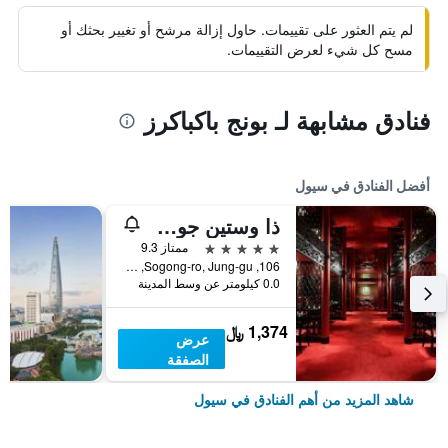
لم يتم العثور على تقييمات. حاول إزالة مرشح أو تغيير بحثك أو
مسح كل شيء لعرض التقييمات.
فنادق مشابهة لـ بونج باكباكرز
أفضل الفنادق في سيول
ذا وستين جوسون سول
5 نجوم
ممتاز 9.3
106, Sogong-ro, Jung-gu, سيول, كوريا الجنوبية
0.0 كيلومتر عن وسط المدينة
1,374 ﷼
عرض
الصفقة
شاهد المزيد من أهم الفنادق في سيول