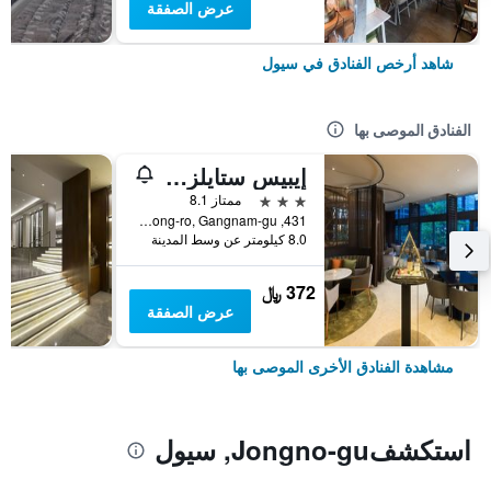
عرض الصفقة
شاهد أرخص الفنادق في سيول
الفنادق الموصى بها
إيبيس ستايلز أمباسادور سيول غانغنام
3 نجوم
ممتاز 8.1
431, Samseong-ro, Gangnam-gu, سيول, كوريا الجنوبية
8.0 كيلومتر عن وسط المدينة
372 ﷼
عرض الصفقة
مشاهدة الفنادق الأخرى الموصى بها
استكشفJongno-gu, سيول