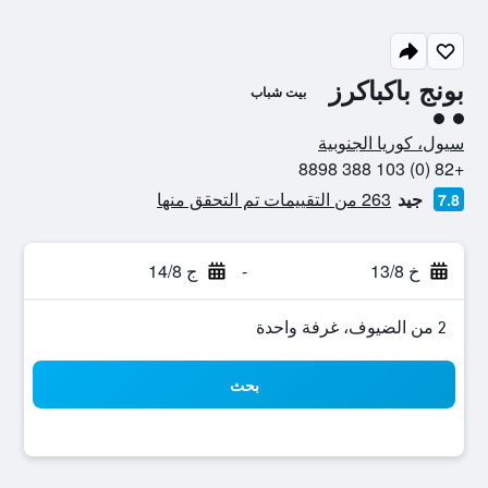
بونج باكباكرز
بيت شباب
تقييم فئة 2
سيول، كوريا الجنوبية
+82 (0) 103 388 8898
جيد
263 من التقييمات تم التحقق منها
7.8
خ 13/8
-
ج 14/8
2 من الضيوف، غرفة واحدة
بحث