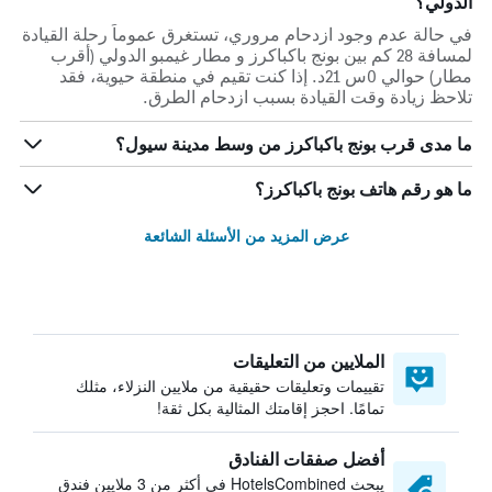
الدولي؟
في حالة عدم وجود ازدحام مروري، تستغرق عموماً رحلة القيادة
لمسافة 28 كم بين بونج باكباكرز و مطار غيمبو الدولي (أقرب
مطار) حوالي 0س 21د. إذا كنت تقيم في منطقة حيوية، فقد
تلاحظ زيادة وقت القيادة بسبب ازدحام الطرق.
ما مدى قرب بونج باكباكرز من وسط مدينة سيول؟
ما هو رقم هاتف بونج باكباكرز؟
عرض المزيد من الأسئلة الشائعة
الملايين من التعليقات
تقييمات وتعليقات حقيقية من ملايين النزلاء، مثلك
تمامًا. احجز إقامتك المثالية بكل ثقة!
أفضل صفقات الفنادق
يبحث HotelsCombined في أكثر من 3 ملايين فندق