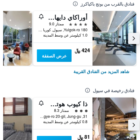
فنادق بالقرب من بونج باكباكرز
أوراكاي دايهاكرو هوتل، بي دبليو سيجنيتشر كوليكشن
4 نجوم
ممتاز 9.0
180 Yulgok-ro, سيول, كوريا الجنوبية
1.0 كيلومتر عن وسط المدينة
424 ﷼
عرض الصفقة
شاهد المزيد من الفنادق القريبة
فنادق رخيصة في سيول
ذا كيوب هوتل - دار ضيافة
تقييم فئة 3
ممتاز 8.3
31, Toegye-ro 20-gil, Jung-gu, سيول, كوريا الجنوبية
0.8 كيلومتر عن وسط المدينة
81 ﷼