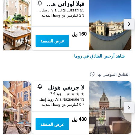
فيلا لوزاتي هوستل
25 Via Luigi Luzzatti, روما, إيطاليا
2.3 كيلومتر عن وسط المدينة
160 ﷼
عرض الصفقة
شاهد أرخص الفنادق في روما
الفنادق الموصى بها
لا جريفي هوتل
4 نجوم
جيد 7.6
Via Nazionale 13, روما, إيطاليا
0.7 كيلومتر عن وسط المدينة
480 ﷼
عرض الصفقة