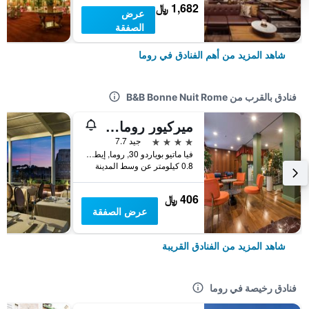
1,682 ﷼
عرض
الصفقة
شاهد المزيد من أهم الفنادق في روما
فنادق بالقرب من B&B Bonne Nuit Rome
ميركيور روما سنترو سانت جون
4 نجوم
جيد 7.7
فيا ماتيو بوياردو 30, روما, إيطاليا
0.8 كيلومتر عن وسط المدينة
406 ﷼
عرض الصفقة
شاهد المزيد من الفنادق القريبة
فنادق رخيصة في روما