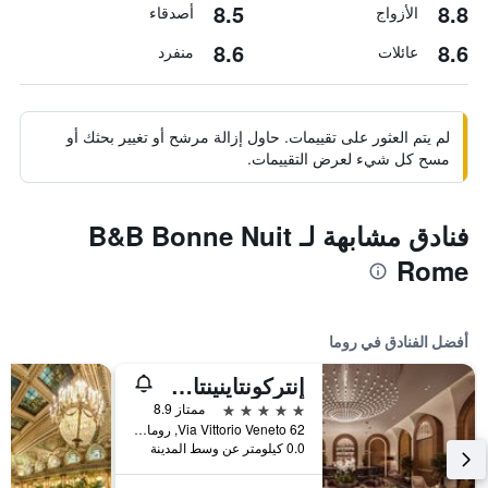
8.5
8.8
الأزواج
أصدقاء
8.6
8.6
عائلات
منفرد
لم يتم العثور على تقييمات. حاول إزالة مرشح أو تغيير بحثك أو
مسح كل شيء لعرض التقييمات.
فنادق مشابهة لـ B&B Bonne Nuit
Rome
أفضل الفنادق في روما
إنتركونتاينينتال روم أمباسشياتوري بالاس باي آيتش جي
5 نجوم
ممتاز 8.9
Via Vittorio Veneto 62, روما, إيطاليا
0.0 كيلومتر عن وسط المدينة