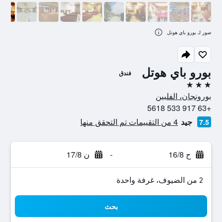
صور لـ بورو باي هوتل
بورو باي هوتل
فندق
3 نجوم
بورونجان، الفلبين
+63 917 533 5618
جيد
4 من التقييمات تم التحقق منها
7.5
ح 16/8
-
ن 17/8
2 من الضيوف، غرفة واحدة
بحث