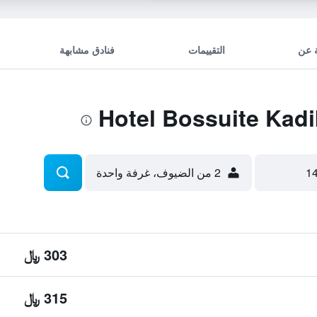
 عن
التقييمات
فنادق مشابهة
2 من الضيوف، غرفة واحدة
303 ﷼
315 ﷼