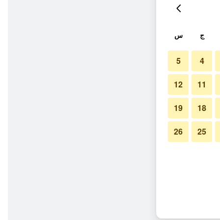
ج
س
5
4
12
11
19
18
26
25