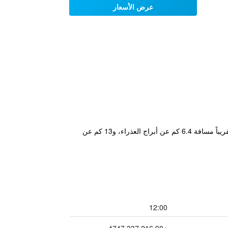
عرض الأسعار
يقع مكان إقامة "Hotel Bossuite Kadikoy" في إسطنبول، ويتميز بحديقة وصالة مشتركة ومطعم وبار. يبعد مكان الإقامة تقريباً مسافة 6.4 كم عن أبراج العذراء، و13 كم عن
12:00