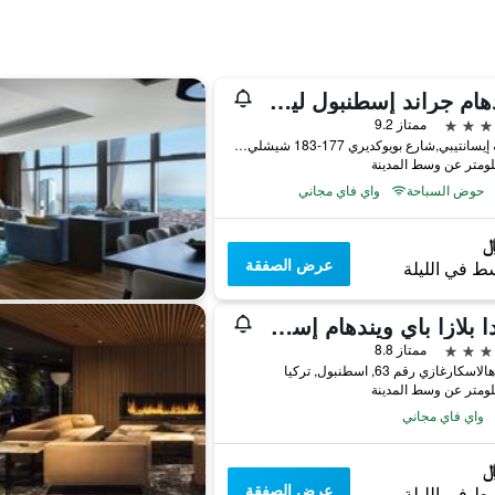
ويندهام جراند إسطنبول ليفينت
ممتاز 9.2
منطقة إيسانتيبي,شارع بويوكديري 177-183 شيشلي, اسطنبول, تركيا
حوض السباحة
واي فاي مجاني
عرض الصفقة
ط في الليلة
رمادا بلازا باي ويندهام إسطنبول سيتي سنتر
ممتاز 8.8
كارغازي رقم 63, اسطنبول, تركيا
واي فاي مجاني
عرض الصفقة
ط في الليلة