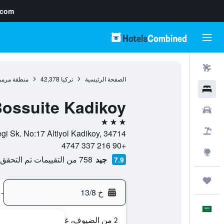
.com
رحلات طيران
الصفحة الرئيسية
تركيا
42,378
منطقة مرمر
فنادق
Bossuite Kadikoy
سيارات
3 نجوم
حزم العروض
ga Mh. Murvercicegi Sk. No:17 Altiyol Kadikoy, 34714
+90 216 337 4747
استكشاف
جيد
758 من التقييمات تم التحقق منها
7.9
رحلات
خ 13/8
-
العَرَبِيَّة
2 من الضيوف، غرفة واحدة