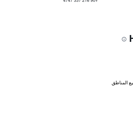
+90 216 337 4747
ع المناطق