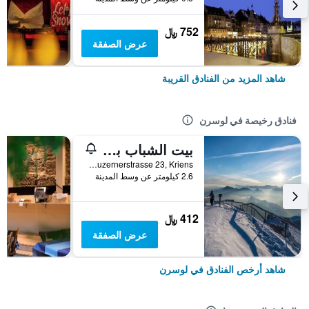
752 ﷼
عرض الصفقة
شاهد المزيد من الفنادق القريبة
فنادق رخيصة في لوسرن
بيت الشباب بيل بارك
Luzernerstrasse 23, Kriens, لوسرن, كانتون لوسيرن, سويسرا
2.6 كيلومتر عن وسط المدينة
412 ﷼
عرض الصفقة
شاهد أرخص الفنادق في لوسرن