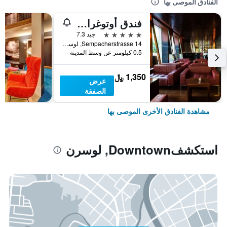
الفنادق الموصى بها
فندق أوتوغراف كوليكشن، لوتزيرن
5 نجوم
جيد 7.3
Sempacherstrasse 14, لوسرن, كانتون لوسيرن, سويسرا
0.5 كيلومتر عن وسط المدينة
1,350 ﷼
عرض
الصفقة
مشاهدة الفنادق الأخرى الموصى بها
استكشفDowntown, لوسرن