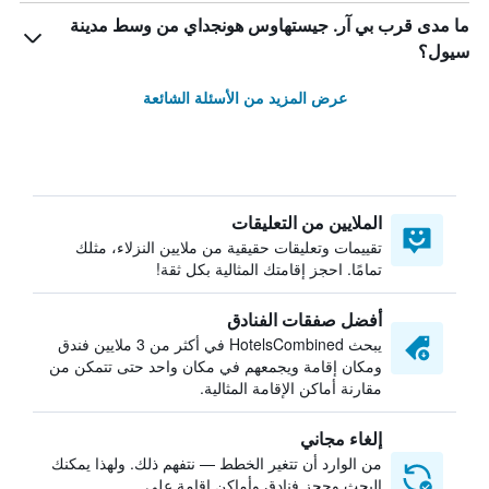
ما مدى قرب بي آر. جيستهاوس هونجداي من وسط مدينة
سيول؟
عرض المزيد من الأسئلة الشائعة
الملايين من التعليقات
تقييمات وتعليقات حقيقية من ملايين النزلاء، مثلك
تمامًا. احجز إقامتك المثالية بكل ثقة!
أفضل صفقات الفنادق
يبحث HotelsCombined في أكثر من 3 ملايين فندق
ومكان إقامة ويجمعهم في مكان واحد حتى تتمكن من
مقارنة أماكن الإقامة المثالية.
إلغاء مجاني
من الوارد أن تتغير الخطط — نتفهم ذلك. ولهذا يمكنك
البحث وحجز فنادق وأماكن إقامة على