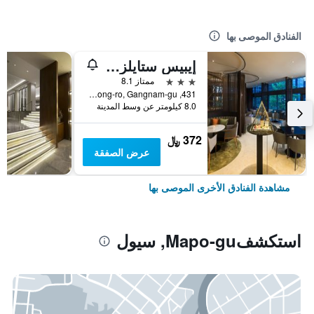
الفنادق الموصى بها
إيبيس ستايلز أمباسادور سيول غانغنام
3 نجوم
ممتاز 8.1
431, Samseong-ro, Gangnam-gu, سيول, كوريا الجنوبية
8.0 كيلومتر عن وسط المدينة
372 ﷼
عرض الصفقة
مشاهدة الفنادق الأخرى الموصى بها
استكشفMapo-gu, سيول