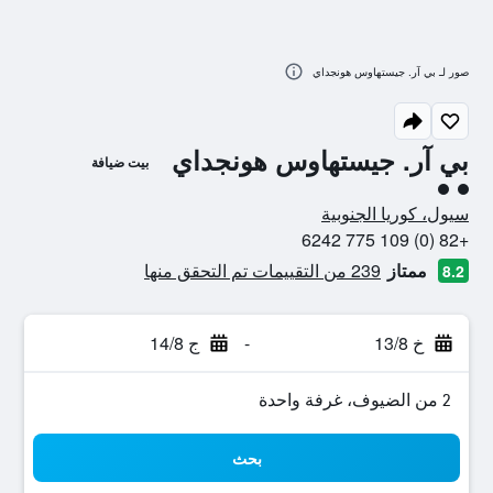
صور لـ بي آر. جيستهاوس هونجداي
بي آر. جيستهاوس هونجداي
بيت ضيافة
تقييم فئة 2
سيول، كوريا الجنوبية
+82 (0) 109 775 6242
ممتاز
239 من التقييمات تم التحقق منها
8.2
خ 13/8
-
ج 14/8
2 من الضيوف، غرفة واحدة
بحث