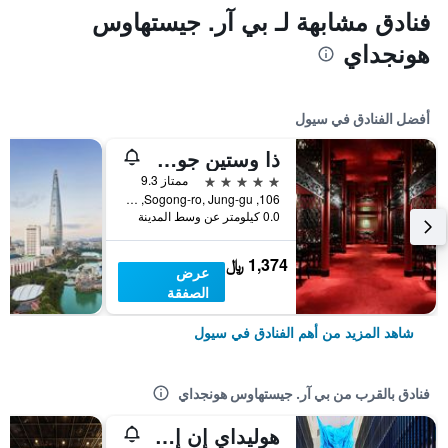
فنادق مشابهة لـ بي آر. جيستهاوس
هونجداي
أفضل الفنادق في سيول
ذا وستين جوسون سول
5 نجوم
ممتاز 9.3
106, Sogong-ro, Jung-gu, سيول, كوريا الجنوبية
0.0 كيلومتر عن وسط المدينة
1,374 ﷼
عرض
الصفقة
شاهد المزيد من أهم الفنادق في سيول
فنادق بالقرب من بي آر. جيستهاوس هونجداي
هوليداي إن إكسبرس سول هونجداي باي آيتش جي