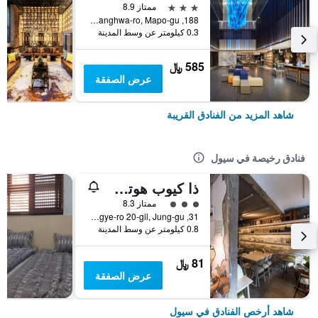
3 نجوم
ممتاز 8.9
188, Yanghwa-ro, Mapo-gu, سيول, كوريا الجنوبية
0.3 كيلومتر عن وسط المدينة
585 ﷼
عرض الصفقة
شاهد المزيد من الفنادق القريبة
فنادق رخيصة في سيول
ذا كيوب هوتل - دار ضيافة
تقييم فئة 3
ممتاز 8.3
31, Toegye-ro 20-gil, Jung-gu, سيول, كوريا الجنوبية
0.8 كيلومتر عن وسط المدينة
81 ﷼
عرض الصفقة
شاهد أرخص الفنادق في سيول