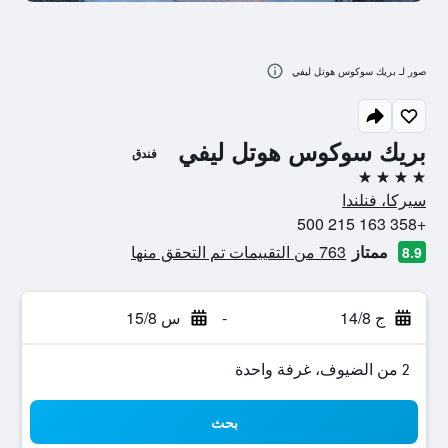
صور لـ بريك سوكوس هوتل ليفي
بريك سوكوس هوتل ليفي
فندق
4 نجوم
سيركا، فنلندا
+358 163 215 500
ممتاز
763 من التقييمات تم التحقق منها
8.9
ج 14/8
-
س 15/8
2 من الضيوف، غرفة واحدة
بحث