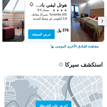
هوتل ليفي بانوراما
4 نجوم
ممتاز 9.0
Tunturitie 205, سيركا, مقاطعة لابي, فنلندا
0.8 كيلومتر عن وسط المدينة
376 ﷼
عرض الصفقة
مشاهدة الفنادق الأخرى الموصى بها
استكشف سيركا
اعرض على الخريطة