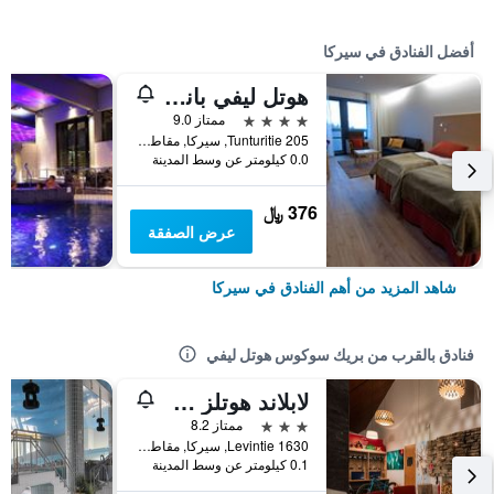
أفضل الفنادق في سيركا
هوتل ليفي بانوراما
4 نجوم
ممتاز 9.0
Tunturitie 205, سيركا, مقاطعة لابي, فنلندا
0.0 كيلومتر عن وسط المدينة
376 ﷼
عرض الصفقة
شاهد المزيد من أهم الفنادق في سيركا
فنادق بالقرب من بريك سوكوس هوتل ليفي
لابلاند هوتلز سيركانتاتي
3 نجوم
ممتاز 8.2
Levintie 1630, سيركا, مقاطعة لابي, فنلندا
0.1 كيلومتر عن وسط المدينة