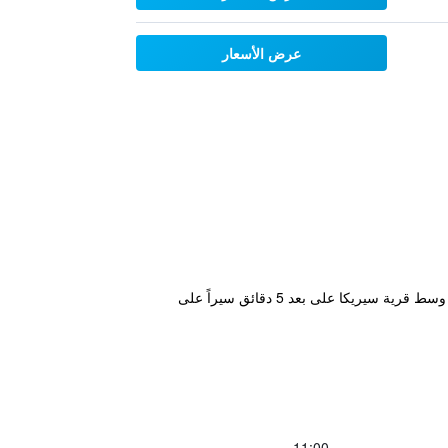
عرض الأسعار
يقع فندق هولو بورو في قلب منتجع ليفي للتزلج، ويوفر خدمة الواي فاي مجاناً والكثير من مرافق الترفيه والإسترخاء. ويقع وسط قرية سيريكا على بعد 5 دقائق سيراً على
11:00