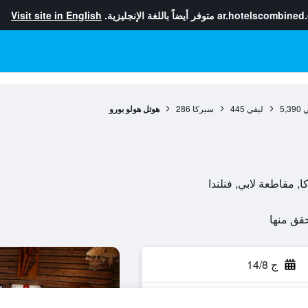
ar.hotelscombined
متوفر أيضاً باللغة الإنجليزية.
Visit site in English
ي
5,390
ليفي
445
سيركا
286
هوتل هولو بورو
ج 14/8