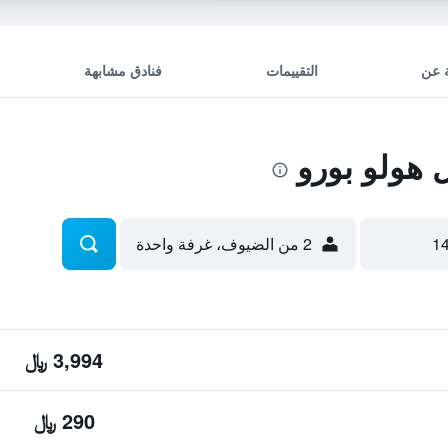
 عن
التقييمات
فنادق مشابهة
هولو بورو
2 من الضيوف، غرفة واحدة
3,994 ﷼
290 ﷼