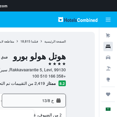
.com
رحلات طيران
الصفحة الرئيسية
فنلندا
18,815
مقاطعة لاب
فنادق
هوتل هولو بورو
سيارات
فندق
4 نجوم
حزم العروض
Rakkavaarantie 5, Levi, 99130, سيركا, مقاطعة لابي, فنلندا
+358 166 510 100
استكشاف
ممتاز
2,419 من التقييمات تم التحقق منها
8.2
رحلات
خ 13/8
-
العَرَبِيَّة
2 من الضيوف، غرفة واحدة