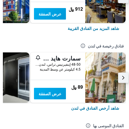
912 ﷼
عرض الصفقة
شاهد المزيد من الفنادق القريبة
فنادق رخيصة في لندن
سمارت هايد بارك إن هوستل
48-50 إينفيرنيس تراس، لندن ، المملكة المتحدة, لندن, المملكة المتحدة
4.5 كيلومتر عن وسط المدينة
89 ﷼
عرض الصفقة
شاهد أرخص الفنادق في لندن
الفنادق الموصى بها