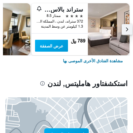
ستراند بالاس هوتل
4 نجوم
ممتاز 8.5
372 ستراند، لندن ، المملكة المتحدة, لندن, المملكة المتحدة
1.3 كيلومتر عن وسط المدينة
789 ﷼
عرض الصفقة
مشاهدة الفنادق الأخرى الموصى بها
استكشفتاور هامليتس, لندن