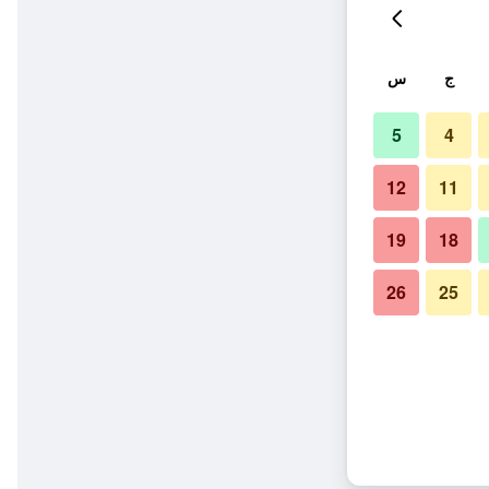
ج
س
5
4
12
11
19
18
26
25