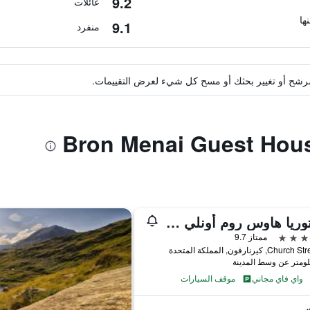
9.2
عائلات
9.1
منفرد
ة مرشح أو تغيير بحثك أو مسح كل شيء لعرض التقييمات.
فيكتوريا هاوس روم أونلي أكوموديشن
ممتاز 9.7
واي فاي مجاني
موقف السيارات