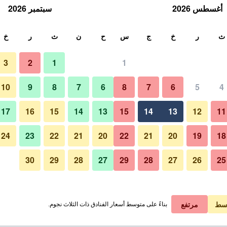
أغسطس 2026
سبتمبر 2026
ث
ث
ر
خ
ج
س
ح
ن
ث
ر
خ
3
2
1
1
10
9
8
7
6
8
7
6
5
4
17
16
15
14
13
15
14
13
12
11
عرض الأسعار
24
23
22
21
20
22
21
20
19
18
30
29
28
27
29
28
27
26
25
عرض الأسعار
عرض الأسعار
سط
مرتفع
بناءً على متوسط أسعار الفنادق ذات الثلاث نجوم.