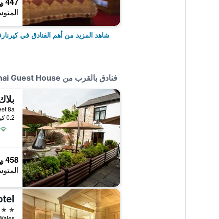
447 ﷼
المتوس
شاهد المزيد من أهم الفنادق في كيرنار
فنادق بالقرب من Bron Menai Guest House
بلاك
gate Street 8a
0.2 كيلومتر عن وسط المدينة
458 ﷼
المتوس
4 نجوم