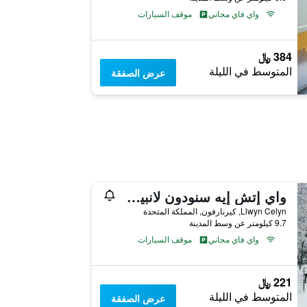
واي فاي مجاني
موقف السيارات
384 ﷼
المتوسط في الليلة
عرض الصفقة
واي إتش إيه سنودون لانبيريس - هوستل
Llwyn Celyn, كيرنارفون, المملكة المتحدة
9.7 كيلومتر عن وسط المدينة
واي فاي مجاني
موقف السيارات
221 ﷼
المتوسط في الليلة
عرض الصفقة