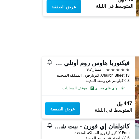
المتوسط في الليلة
عرض الصفقة
فيكتوريا هاوس روم أونلي أكوموديشن
5 نجوم
ممتاز 9.7
13 Church Street, كيرنارفون, المملكة المتحدة
0.3 كيلومتر عن وسط المدينة
واي فاي مجاني
موقف السيارات
447 ﷼
عرض الصفقة
المتوسط في الليلة
كانولفان إي فورن - بيت شباب
Y Fron, كيرنارفون, المملكة المتحدة
8.6 كيلومتر عن وسط المدينة