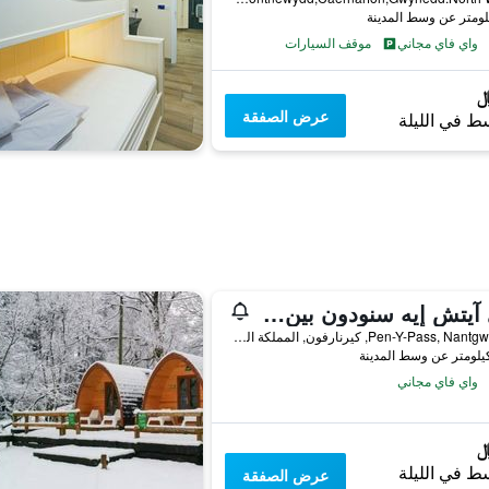
واي فاي مجاني
موقف السيارات
عرض الصفقة
ط في الليلة
واي آيتش إيه سنودون بين-يي-باس - هوستل
Pen-Y-Pass, Nantgwynant, كيرنارفون, المملكة المتحدة
واي فاي مجاني
ط في الليلة
عرض الصفقة