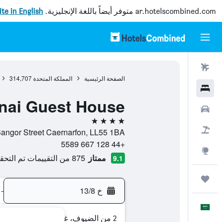
ar.hotelscombined.com
متوفر أيضاً باللغة الإنجليزية.
site in English
رحلات طيران
الصفحة الرئيسية
المملكة المتحدة
314,707
فنادق
nai Guest House
سيارات
4 نجوم
حزم العروض
North Road/Bangor Street Caernarfon, LL55 1BA, كيرنارفون, 
+44 128 667 5589
استكشاف
ممتاز
875 من التقييمات تم التحقق منها
9.1
رحلات
خ 13/8
-
العَرَبِيَّة
2 من الضيوف، غرفة واحدة