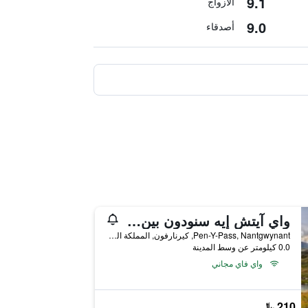
9.1
الأزواج
9.0
أصدقاء
واي آيتش إيه سنودون بين-يي-باس - هوستل
Pen-Y-Pass, Nantgwynant, كيرنارفون, المملكة المتحدة
0.0 كيلومتر عن وسط المدينة
واي فاي مجاني
210 ﷼