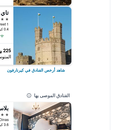
4 نجوم
1 Castle Street, كيرنارفون, المملكة المتحدة
0.4 كيلومتر عن وسط المدينة
225 ﷼
المتوس
شاهد أرخص الفنادق في كيرنارفون
الفنادق الموصى بها
بلا
5 نجوم
Plas Dinas, كيرنارف
3.6 كيلومتر عن وسط المدينة