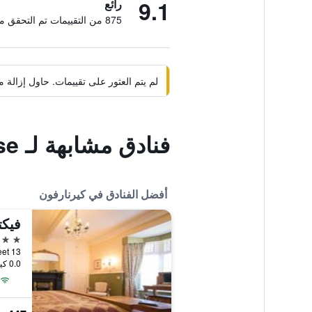
9.1
رائع
875 من التقييمات تم التحقق منها
لم يتم العثور على تقييمات. حاول إزال
فنادق مشابهة لـ Bron Menai Guest House
أفضل الفنادق في كيرنارفون
5 نجوم
13 Church Street, كيرنارفون, المملكة المتحدة
0.0 كيلومتر عن وسط المدينة