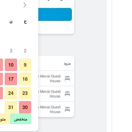
بح
ح
ن
3
2
مزود
10
9
Provider for Bron Menai Guest
17
16
House
Provider for Bron Menai Guest
24
23
House
31
30
Provider for Bron Menai Guest
House
منخفض
متو