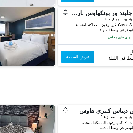
تاي جليند ور بونكهاوس بار آند كافيه - هوستل
ممتاز 8.7
واي فاي مجاني
عرض الصفقة
ط في الليلة
س ديناس كنتري هاوس
ممتاز 9.4
ون, المملكة المتحدة