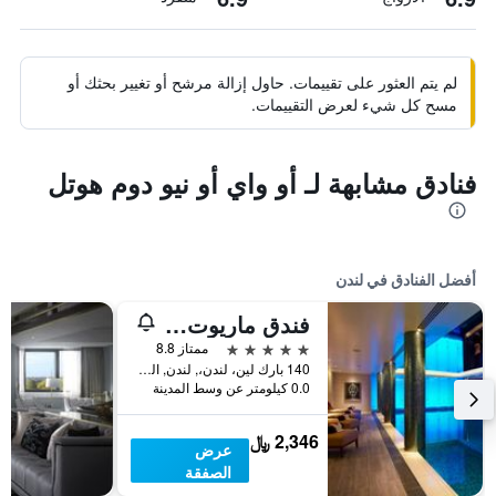
لم يتم العثور على تقييمات. حاول إزالة مرشح أو تغيير بحثك أو
مسح كل شيء لعرض التقييمات.
فنادق مشابهة لـ أو واي أو نيو دوم هوتل
أفضل الفنادق في لندن
فندق ماريوت لندن بارك لاين
5 نجوم
ممتاز 8.8
140 بارك لين، لندن،, لندن, المملكة المتحدة
0.0 كيلومتر عن وسط المدينة
2,346 ﷼
عرض
الصفقة