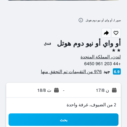
صور لـ أو واي أو نيو دوم هوتل
أو واي أو نيو دوم هوتل
فندق
2 نجمتين
لندن، المملكة المتحدة
+44 203 961 6450
جيد
976 من التقييمات تم التحقق منها
6.9
ن 17/8
-
ث 18/8
2 من الضيوف، غرفة واحدة
بحث