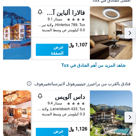
أفضل الفنادق في Tux
فالارا ألباين آرت هوتل
4 نجوم
ممتاز 9.1
Hintertux 789, Tux, ولاية تيرول, النمسا
0.0 كيلومتر عن وسط المدينة
1,107 ﷼
عرض
الصفقة
شاهد المزيد من أهم الفنادق في Tux
فنادق بالقرب من براجيرز جينيبيرهوتل لانيرسباتشيرهوف
داس آلويس
4 نجوم
ممتاز 9.4
Lanersbach 433, Tux, ولاية تيرول, النمسا
0.3 كيلومتر عن وسط المدينة
1,126 ﷼
عرض