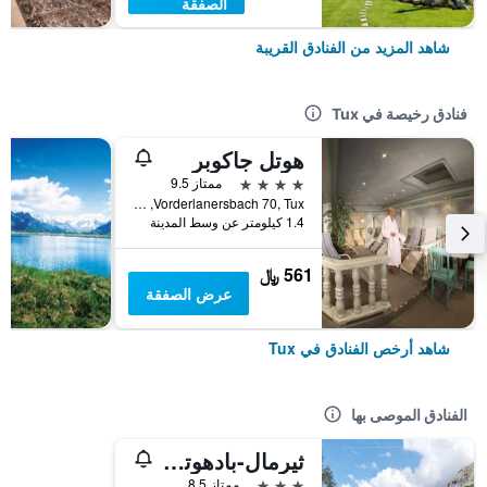
الصفقة
شاهد المزيد من الفنادق القريبة
فنادق رخيصة في Tux
هوتل جاكوبر
4 نجوم
ممتاز 9.5
Vorderlanersbach 70, Tux, ولاية تيرول, النمسا
1.4 كيلومتر عن وسط المدينة
561 ﷼
عرض الصفقة
شاهد أرخص الفنادق في Tux
الفنادق الموصى بها
ثيرمال-بادهوتل كيرشلر
3 نجوم
ممتاز 8.5