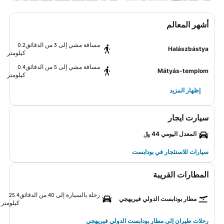
أشهر المعالم
مسافة مشي إلى 3 من الدقائق
0.2
Halászbástya
كيلومتر
مسافة مشي إلى 5 من الدقائق
0.4
Mátyás-templom
كيلومتر
إظهار المزيد
سيارت ايجار
المعدل اليومي 44 ﷼
سيارات للاستئجار في بودابست
المطارات القريبة
رحلة بالسيارة إلى 40 من الدقائق
25.4
مطار بودابست الدولي فيريهجي
كيلومتر
رحلات طيران إلى مطار بودابست الدولي فيريهجي