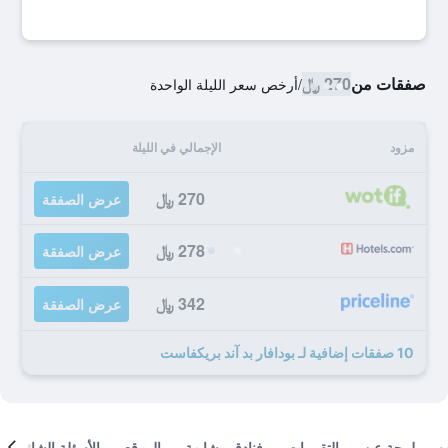
صفقات من
270 ﷼
/
أرخص سعر الليلة الواحدة
مزود
الإجمالي في الليلة
270 ﷼
عرض الصفقة
278 ﷼
عرض الصفقة
342 ﷼
عرض الصفقة
10 صفقات إضافية لـ بودافار بد آند بريكفاست
لمحة عن
التقييمات
فنادق مشابهة
الموقع
الأسئلة الشائعة