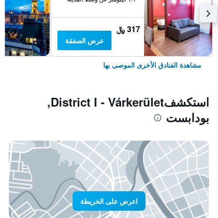
317 ﷼
عرض الصفقة
مشاهدة الفنادق الأخرى الموصى بها
استكشفDistrict I - Várkerület,
بودابست
اعرض على الخريطة