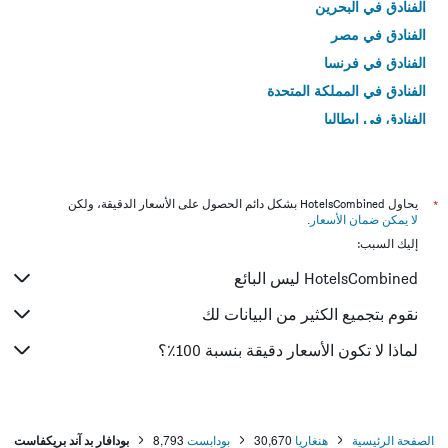
الفنادق في البحرين
الفنادق في مصر
الفنادق في فرنسا
الفنادق في المملكة المتحدة
الفنادق في إيطاليا
الفنادق في تايلاند
*
يحاول HotelsCombined بشكل دائم الحصول على الأسعار الدقيقة، ولكن
لا يمكن ضمان الأسعار
.
إليك السبب:
HotelsCombined ليس البائع
نقوم بتجميع الكثير من البيانات لك
لماذا لا تكون الأسعار دقيقة بنسبة 100٪؟
الصفحة الرئيسية
هنغاريا
30,670
بودابست
8,793
بودافار بد آند بريكفاست