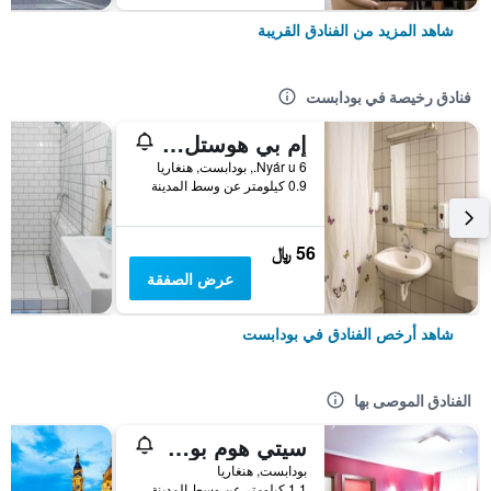
شاهد المزيد من الفنادق القريبة
فنادق رخيصة في بودابست
إم بي هوستل بودابيست
6 Nyár u., بودابست, هنغاريا
0.9 كيلومتر عن وسط المدينة
56 ﷼
عرض الصفقة
شاهد أرخص الفنادق في بودابست
الفنادق الموصى بها
سيتي هوم بودابيست
بودابست, هنغاريا
1.1 كيلومتر عن وسط المدينة