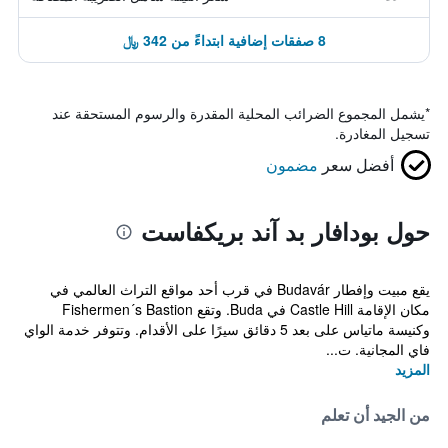
8 صفقات إضافية ابتداءً من 342 ﷼
*
يشمل المجموع الضرائب المحلية المقدرة والرسوم المستحقة عند
تسجيل المغادرة.
أفضل سعر
مضمون
حول بودافار بد آند بريكفاست
يقع مبيت وإفطار Budavár في قرب أحد مواقع التراث العالمي في
مكان الإقامة Castle Hill في Buda. وتقع Fishermen´s Bastion
وكنيسة ماتياس على بعد 5 دقائق سيرًا على الأقدام. وتتوفر خدمة الواي
فاي المجانية. ت...
المزيد
من الجيد أن تعلم