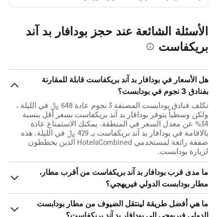
الأسئلة الشائعة عند حجز بودافار بد آند
بريكفاست
هل الأسعار في بودافار بد آند بريكفاست قابلة للمقارنة
بفنادق 3 نجوم في بودابست؟
تكلف فنادق بودابست المصنفة 3 نجوم عادة 648 ﷼ في الليلة ،
ولكن وسطياً يتوفر بودافار بد آند بريكفاست بسعر أقل بنسبة
34% عن معدل السعر في المنطقة. يمكنك الاستمتاع عادة
بالاقامة في بودافار بد آند بريكفاست بـ 429 ﷼ في الليلة. هذه
صفقة رائعة لمستخدمي HotelsCombined الذين يخططون
لزيارة بودابست.
ما مدى قرب بودافار بد آند بريكفاست من أقرب مطار،
مطار بودابست الدولي فيريهجي؟
ما هي أفضل طريقة لينتقل الضيوف من مطار بودابست
الدولي فيريهجي إلى بودافار بد آند بريكفاست؟