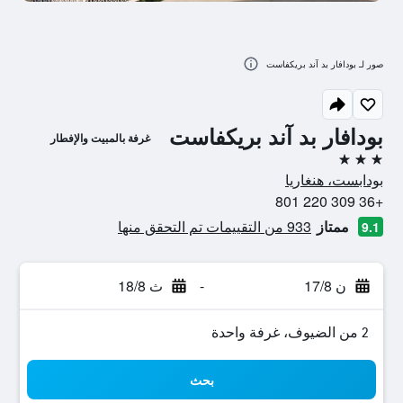
صور لـ بودافار بد آند بريكفاست
بودافار بد آند بريكفاست
غرفة بالمبيت والإفطار
3 نجوم
بودابست، هنغاريا
+36 309 220 801
ممتاز
933 من التقييمات تم التحقق منها
9.1
ن 17/8
-
ث 18/8
2 من الضيوف، غرفة واحدة
بحث