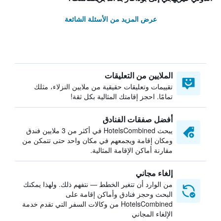
عرض المزيد من الأسئلة الشائعة
الملايين من التعليقات
تقييمات وتعليقات حقيقية من ملايين النزلاء، مثلك
تمامًا. احجز إقامتك المثالية بكل ثقة!
أفضل صفقات الفنادق
يبحث HotelsCombined في أكثر من 3 ملايين فندق
ومكان إقامة ويجمعهم في مكان واحد حتى تتمكن من
مقارنة أماكن الإقامة المثالية.
إلغاء مجاني
من الوارد أن تتغير الخطط — نتفهم ذلك. ولهذا يمكنك
البحث وحجز فنادق وأماكن إقامة على
HotelsCombined من وكالات السفر التي تقدم خدمة
الإلغاء المجاني