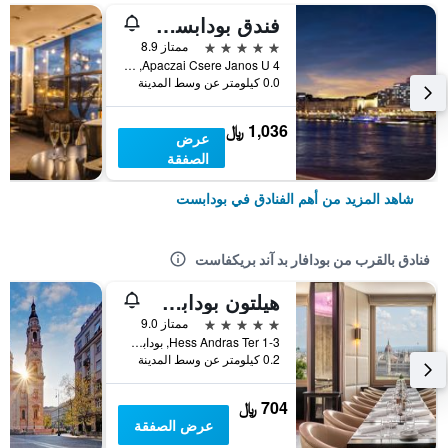
فندق بودابست ماريوت
5 نجوم
ممتاز 8.9
Apaczai Csere Janos U 4, بودابست, هنغاريا
0.0 كيلومتر عن وسط المدينة
1,036 ﷼
عرض
الصفقة
شاهد المزيد من أهم الفنادق في بودابست
فنادق بالقرب من بودافار بد آند بريكفاست
هيلتون بودابست
5 نجوم
ممتاز 9.0
Hess Andras Ter 1-3, بودابست, هنغاريا
0.2 كيلومتر عن وسط المدينة
704 ﷼
عرض الصفقة