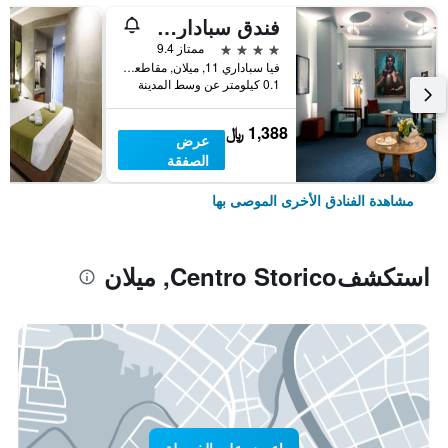
فندق سباداري أل دوومو
4 نجوم
ممتاز 9.4
فيا سباداري 11, ميلان, مقاطعة ميلانو, إيطاليا
0.1 كيلومتر عن وسط المدينة
1,388 ﷼
عرض
الصفقة
مشاهدة الفنادق الأخرى الموصى بها
استكشفCentro Storico, ميلان