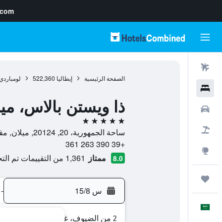
.com
رحلات طيران
الصفحة الرئيسية
إيطاليا
522,360
لومباردي
فنادق
ذا ويستن بالاس، ميل
سيارات
5 نجوم
حزم العروض
ساحة الجمهورية، 20, 20124, ميلان, مقاطعة ميلانو, إيطاليا
+39 390 263 361
استكشاف
ممتاز
1,361 من التقييمات تم التحقق منها
8.0
رحلات
س 15/8
-
العَرَبِيَّة
2 من الضيوف، غرفة واحدة