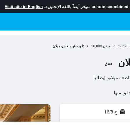
ar.hotelscombined
متوفر أيضاً باللغة الإنجليزية.
Visit site in English
52,670
ميلان
16,033
ذا ويستن بالاس، ميلان
ان
فندق
ح 16/8