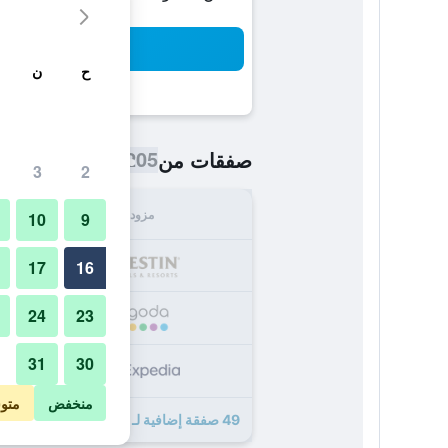
بح
ح
ن
1,205 ﷼
صفقات من
/
أرخص سعر ال
3
2
مزود
الإجما
10
9
,205
17
16
24
23
,231
31
30
,277
منخفض
متو
49 صفقة إضافية لـ ذا ويستن بالاس، ميلان