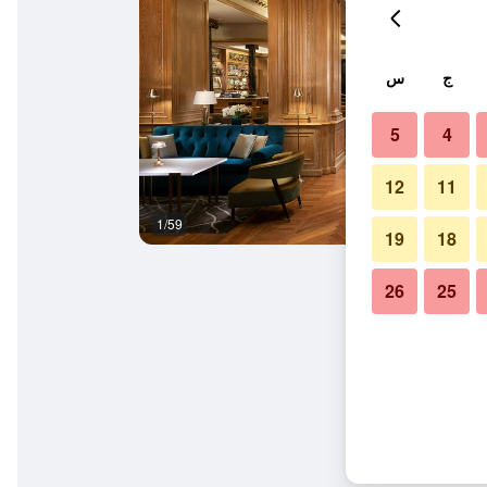
ج
س
5
4
12
11
1/59
ردهة
19
18
26
25