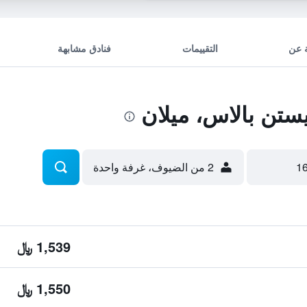
 عن
التقييمات
فنادق مشابهة
تن بالاس، ميلان
2 من الضيوف، غرفة واحدة
1,539 ﷼
1,550 ﷼